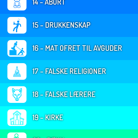
14 – ABORT
15 – DRUKKENSKAP
16 – MAT OFRET TIL AVGUDER
17 – FALSKE RELIGIONER
18 – FALSKE LÆRERE
19 – KIRKE