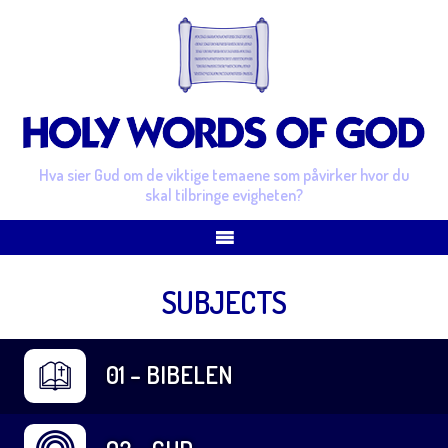
Hva sier Gud om de viktige temaene som påvirker hvor du
skal tilbringe evigheten?
SUBJECTS
01 – BIBELEN