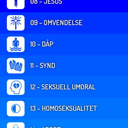
08 – JESUS
09 – OMVENDELSE
10 – DÅP
11 – SYND
12 – SEKSUELL UMORAL
13 – HOMOSEKSUALITET