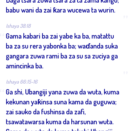
babu wani da zai ƙara wucewa ta wurin.
”
Ishaya 38:18
“
Gama kabari ba zai yabe ka ba, matattu
ba za su rera yabonka ba; waɗanda suka
gangara zuwa rami ba za su sa zuciya ga
amincinka ba.
”
Ishaya 66:15-16
“
Ga shi, Ubangiji yana zuwa da wuta, kuma
kekunan yaƙinsa suna kama da guguwa;
zai sauko da fushinsa da zafi,
tsawatawarsa kuma da harsunan wuta.