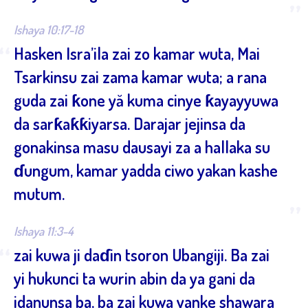
”
Ishaya 10:17-18
“
Hasken Isra’ila zai zo kamar wuta, Mai
Tsarkinsu zai zama kamar wuta; a rana
guda zai ƙone yă kuma cinye ƙayayyuwa
da sarƙaƙƙiyarsa. Darajar jejinsa da
gonakinsa masu dausayi za a hallaka su
ɗungum, kamar yadda ciwo yakan kashe
mutum.
”
Ishaya 11:3-4
“
zai kuwa ji daɗin tsoron Ubangiji. Ba zai
yi hukunci ta wurin abin da ya gani da
idanunsa ba, ba zai kuwa yanke shawara