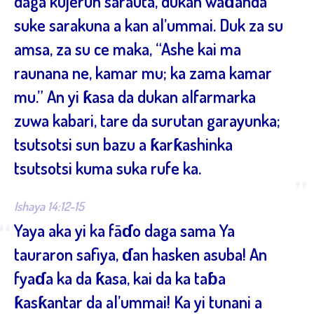
daga kujerun sarauta, dukan waɗanda
suke sarakuna a kan al’ummai. Duk za su
amsa, za su ce maka, “Ashe kai ma
raunana ne, kamar mu; ka zama kamar
mu.” An yi ƙasa da dukan alfarmarka
zuwa kabari, tare da surutan garayunka;
tsutsotsi sun bazu a ƙarƙashinka
tsutsotsi kuma suka rufe ka.
”
Ishaya 14:12-15
“
Yaya aka yi ka fāɗo daga sama Ya
tauraron safiya, ɗan hasken asuba! An
fyaɗa ka da ƙasa, kai da ka taɓa
ƙasƙantar da al’ummai! Ka yi tunani a