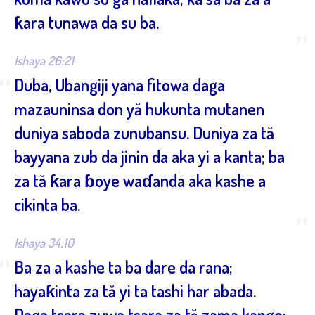
ƙara tunawa da su ba.
”
Ishaya 26:21
“
Duba, Ubangiji yana fitowa daga
mazauninsa don yă hukunta mutanen
duniya saboda zunubansu. Duniya za tă
bayyana zub da jinin da aka yi a kanta; ba
za tă ƙara ɓoye waɗanda aka kashe a
cikinta ba.
”
Ishaya 34:10
“
Ba za a kashe ta ba dare da rana;
hayaƙinta za tă yi ta tashi har abada.
Daga tsara zuwa tsara za tă zama kango;