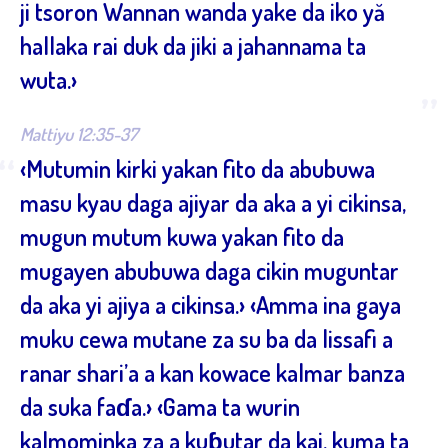
ji tsoron Wannan wanda yake da iko yă
hallaka rai duk da jiki a jahannama ta
wuta.›
”
Mattiyu 12:35-37
“
‹Mutumin kirki yakan fito da abubuwa
masu kyau daga ajiyar da aka a yi cikinsa,
mugun mutum kuwa yakan fito da
mugayen abubuwa daga cikin muguntar
da aka yi ajiya a cikinsa.› ‹Amma ina gaya
muku cewa mutane za su ba da lissafi a
ranar shari’a a kan kowace kalmar banza
da suka faɗa.› ‹Gama ta wurin
kalmominka za a kuɓutar da kai, kuma ta