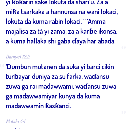
yi ƙoƙarin sāke lokuta da shari’u. Za a
miƙa tsarkaka a hannunsa na wani lokaci,
lokuta da kuma rabin lokaci. “ ‘Amma
majalisa za tă yi zama, za a karɓe ikonsa,
a kuma hallaka shi gaba ɗaya har abada.
”
Daniyel 12:2
“
Ɗumbun mutanen da suka yi barci cikin
turɓayar duniya za su farka, waɗansu
zuwa ga rai madawwami, waɗansu zuwa
ga madawwamiyar kunya da kuma
madawwamin ƙasƙanci.
”
Malaki 4:1