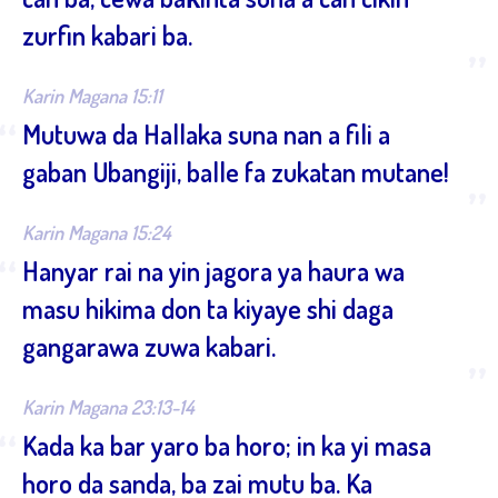
zurfin kabari ba.
”
Karin Magana 15:11
“
Mutuwa da Hallaka suna nan a fili a
gaban Ubangiji, balle fa zukatan mutane!
”
Karin Magana 15:24
“
Hanyar rai na yin jagora ya haura wa
masu hikima don ta kiyaye shi daga
gangarawa zuwa kabari.
”
Karin Magana 23:13-14
“
Kada ka bar yaro ba horo; in ka yi masa
horo da sanda, ba zai mutu ba. Ka