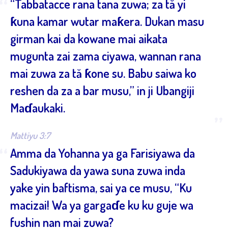
“
“Tabbatacce rana tana zuwa; za tă yi
ƙuna kamar wutar maƙera. Dukan masu
girman kai da kowane mai aikata
mugunta zai zama ciyawa, wannan rana
mai zuwa za tă ƙone su. Babu saiwa ko
reshen da za a bar musu,” in ji Ubangiji
Maɗaukaki.
”
Mattiyu 3:7
“
Amma da Yohanna ya ga Farisiyawa da
Sadukiyawa da yawa suna zuwa inda
yake yin baftisma, sai ya ce musu, “Ku
macizai! Wa ya gargaɗe ku ku guje wa
fushin nan mai zuwa?