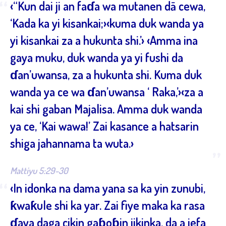
“
‹“Kun dai ji an faɗa wa mutanen dā cewa,
‘Kada ka yi kisankai;›‹kuma duk wanda ya
yi kisankai za a hukunta shi.’› ‹Amma ina
gaya muku, duk wanda ya yi fushi da
ɗan’uwansa, za a hukunta shi. Kuma duk
wanda ya ce wa ɗan’uwansa ‘ Raka,’›‹za a
kai shi gaban Majalisa. Amma duk wanda
ya ce, ‘Kai wawa!’ Zai kasance a hatsarin
shiga jahannama ta wuta.›
”
Mattiyu 5:29-30
“
‹In idonka na dama yana sa ka yin zunubi,
ƙwaƙule shi ka yar. Zai fiye maka ka rasa
ɗaya daga cikin gaɓoɓin jikinka, da a jefa