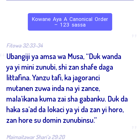
Kowane Aya A Canonical Order
– 123 sassa
”
Fitowa 32:33-34
“
Ubangiji ya amsa wa Musa, “Duk wanda
ya yi mini zunubi, shi zan shafe daga
littafina. Yanzu tafi, ka jagoranci
mutanen zuwa inda na yi zance,
mala’ikana kuma zai sha gabanku. Duk da
haka sa’ad da lokaci ya yi da zan yi horo,
zan hore su domin zunubinsu.”
”
Maimaitawar Shari’a 29:20