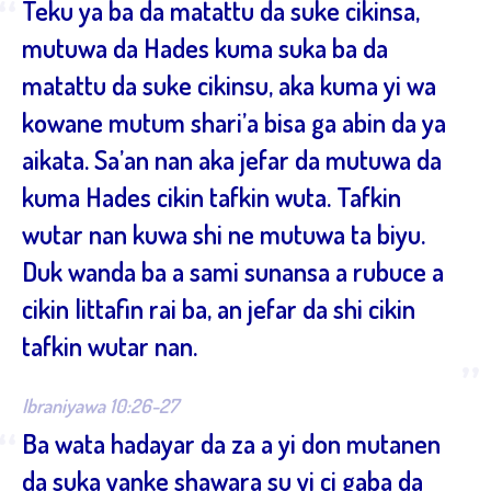
“
Teku ya ba da matattu da suke cikinsa,
mutuwa da Hades kuma suka ba da
matattu da suke cikinsu, aka kuma yi wa
kowane mutum shari’a bisa ga abin da ya
aikata. Sa’an nan aka jefar da mutuwa da
kuma Hades cikin tafkin wuta. Tafkin
wutar nan kuwa shi ne mutuwa ta biyu.
Duk wanda ba a sami sunansa a rubuce a
cikin littafin rai ba, an jefar da shi cikin
tafkin wutar nan.
”
Ibraniyawa 10:26-27
“
Ba wata hadayar da za a yi don mutanen
da suka yanke shawara su yi ci gaba da