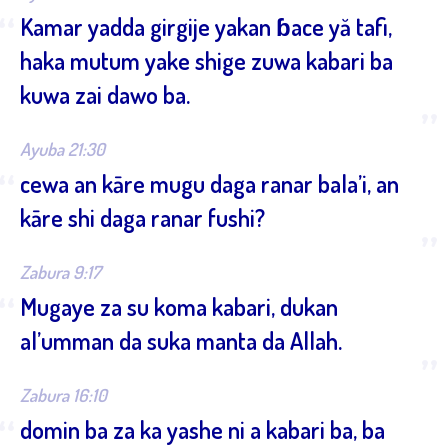
“
Kamar yadda girgije yakan ɓace yă tafi,
haka mutum yake shige zuwa kabari ba
kuwa zai dawo ba.
”
Ayuba 21:30
“
cewa an kāre mugu daga ranar bala’i, an
kāre shi daga ranar fushi?
”
Zabura 9:17
“
Mugaye za su koma kabari, dukan
al’umman da suka manta da Allah.
”
Zabura 16:10
“
domin ba za ka yashe ni a kabari ba, ba