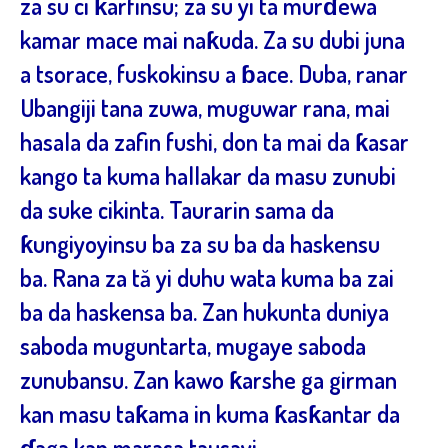
za su ci ƙarfinsu; za su yi ta murɗewa
kamar mace mai naƙuda. Za su dubi juna
a tsorace, fuskokinsu a ɓace. Duba, ranar
Ubangiji tana zuwa, muguwar rana, mai
hasala da zafin fushi, don ta mai da ƙasar
kango ta kuma hallakar da masu zunubi
da suke cikinta. Taurarin sama da
ƙungiyoyinsu ba za su ba da haskensu
ba. Rana za tă yi duhu wata kuma ba zai
ba da haskensa ba. Zan hukunta duniya
saboda muguntarta, mugaye saboda
zunubansu. Zan kawo ƙarshe ga girman
kan masu taƙama in kuma ƙasƙantar da
ɗaga kan marasa tausayi.