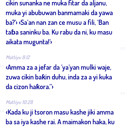
cikin sunanka ne muka fitar da aljanu,
muka yi abubuwan banmamaki da yawa
ba?’› ‹Sa’an nan zan ce musu a fili, ‘Ban
taɓa saninku ba. Ku rabu da ni, ku masu
aikata mugunta!’›
”
Mattiyu 8:12
“
‹Amma za a jefar da ’ya’yan mulki waje,
zuwa cikin baƙin duhu, inda za a yi kuka
da cizon haƙora.”›
”
Mattiyu 10:28
“
‹Kada ku ji tsoron masu kashe jiki amma
ba sa iya kashe rai. A maimakon haka, ku