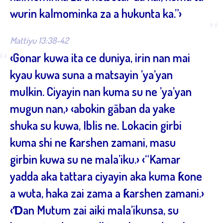
wurin kalmominka za a hukunta ka.”›
”
Mattiyu 13:38-42
“
‹Gonar kuwa ita ce duniya, irin nan mai
kyau kuwa suna a matsayin ’ya’yan
mulkin. Ciyayin nan kuma su ne ’ya’yan
mugun nan,› ‹abokin gāban da yake
shuka su kuwa, Iblis ne. Lokacin girbi
kuma shi ne ƙarshen zamani, masu
girbin kuwa su ne mala’iku.› ‹“Kamar
yadda aka tattara ciyayin aka kuma ƙone
a wuta, haka zai zama a ƙarshen zamani.›
‹Ɗan Mutum zai aiki mala’ikunsa, su