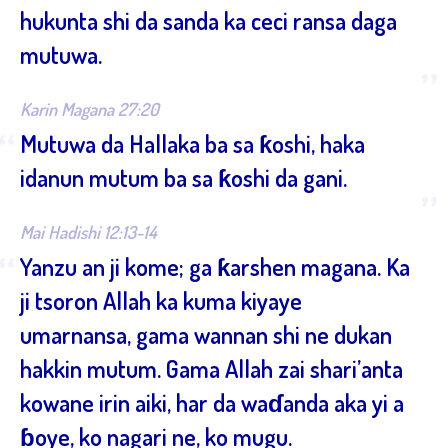
hukunta shi da sanda ka ceci ransa daga
mutuwa.
”
Karin Magana 27:20
“
Mutuwa da Hallaka ba sa ƙoshi, haka
idanun mutum ba sa ƙoshi da gani.
”
Mai Hadishi 12:13-14
“
Yanzu an ji kome; ga ƙarshen magana. Ka
ji tsoron Allah ka kuma kiyaye
umarnansa, gama wannan shi ne dukan
hakkin mutum. Gama Allah zai shari’anta
kowane irin aiki, har da waɗanda aka yi a
ɓoye, ko nagari ne, ko mugu.