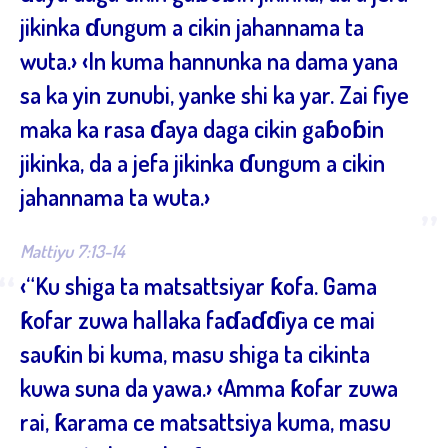
jikinka ɗungum a cikin jahannama ta
wuta.› ‹In kuma hannunka na dama yana
sa ka yin zunubi, yanke shi ka yar. Zai fiye
maka ka rasa ɗaya daga cikin gaɓoɓin
jikinka, da a jefa jikinka ɗungum a cikin
jahannama ta wuta.›
”
Mattiyu 7:13-14
“
‹“Ku shiga ta matsattsiyar ƙofa. Gama
ƙofar zuwa hallaka faɗaɗɗiya ce mai
sauƙin bi kuma, masu shiga ta cikinta
kuwa suna da yawa.› ‹Amma ƙofar zuwa
rai, ƙarama ce matsattsiya kuma, masu