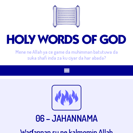
Mene ne Allah ya ce game da muhimman batutuwa da
suka shafi inda za ku ciyar da har abada?
06 – JAHANNAMA
Waɗannan su ne kalmomin Allah