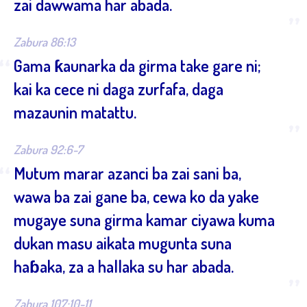
zai dawwama har abada.
”
Zabura 86:13
“
Gama ƙaunarka da girma take gare ni;
kai ka cece ni daga zurfafa, daga
mazaunin matattu.
”
Zabura 92:6-7
“
Mutum marar azanci ba zai sani ba,
wawa ba zai gane ba, cewa ko da yake
mugaye suna girma kamar ciyawa kuma
dukan masu aikata mugunta suna
haɓaka, za a hallaka su har abada.
”
Zabura 107:10-11