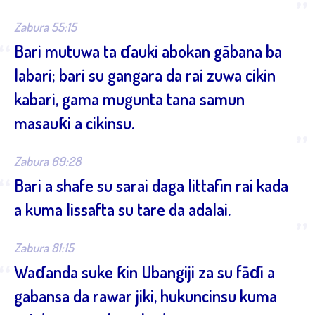
”
Zabura 55:15
“
Bari mutuwa ta ɗauki abokan gābana ba
labari; bari su gangara da rai zuwa cikin
kabari, gama mugunta tana samun
masauƙi a cikinsu.
”
Zabura 69:28
“
Bari a shafe su sarai daga littafin rai kada
a kuma lissafta su tare da adalai.
”
Zabura 81:15
“
Waɗanda suke ƙin Ubangiji za su fāɗi a
gabansa da rawar jiki, hukuncinsu kuma