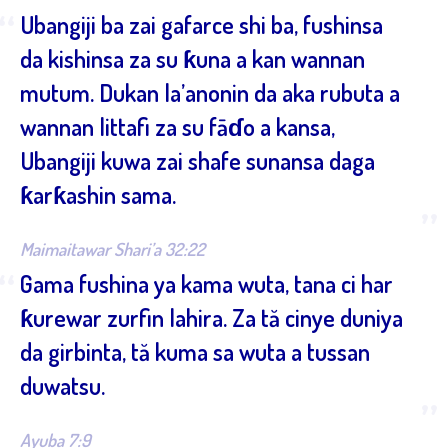
“
Ubangiji ba zai gafarce shi ba, fushinsa
da kishinsa za su ƙuna a kan wannan
mutum. Dukan la’anonin da aka rubuta a
wannan littafi za su fāɗo a kansa,
Ubangiji kuwa zai shafe sunansa daga
ƙarƙashin sama.
”
Maimaitawar Shari’a 32:22
“
Gama fushina ya kama wuta, tana ci har
ƙurewar zurfin lahira. Za tă cinye duniya
da girbinta, tă kuma sa wuta a tussan
duwatsu.
”
Ayuba 7:9