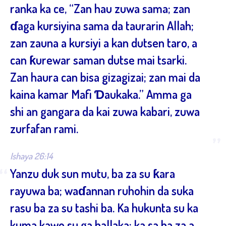
ranka ka ce, “Zan hau zuwa sama; zan
ɗaga kursiyina sama da taurarin Allah;
zan zauna a kursiyi a kan dutsen taro, a
can ƙurewar saman dutse mai tsarki.
Zan haura can bisa gizagizai; zan mai da
kaina kamar Mafi Ɗaukaka.” Amma ga
shi an gangara da kai zuwa kabari, zuwa
zurfafan rami.
”
Ishaya 26:14
“
Yanzu duk sun mutu, ba za su ƙara
rayuwa ba; waɗannan ruhohin da suka
rasu ba za su tashi ba. Ka hukunta su ka
kuma kawo su ga hallaka; ka sa ba za a