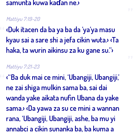
samunta kuwa kaɗan ne.›
”
Mattiyu 7:19-20
“
‹Duk itacen da ba ya ba da ’ya’ya masu
kyau sai a sare shi a jefa cikin wuta.› ‹Ta
haka, ta wurin aikinsu za ku gane su.”›
”
Mattiyu 7:21-23
“
‹“Ba duk mai ce mini, ‘Ubangiji, Ubangiji,’
ne zai shiga mulkin sama ba, sai dai
wanda yake aikata nufin Ubana da yake
sama.› ‹Da yawa za su ce mini a wannan
rana, ‘Ubangiji, Ubangiji, ashe, ba mu yi
annabci a cikin sunanka ba, ba kuma a