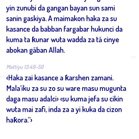
yin zunubi da gangan bayan sun sami
sanin gaskiya. A maimakon haka za su
kasance da babban fargabar hukunci da
kuma ta ƙunar wuta wadda za tă cinye
abokan gāban Allah.
”
Mattiyu 13:49-50
“
‹Haka zai kasance a ƙarshen zamani.
Mala’iku za su zo su ware masu mugunta
daga masu adalci› ‹su kuma jefa su cikin
wuta mai zafi, inda za a yi kuka da cizon
haƙora.”›