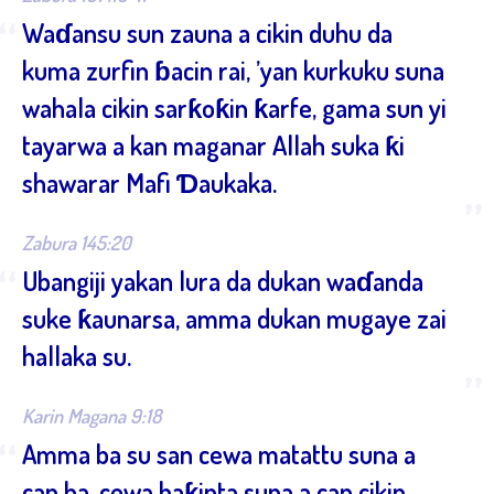
“
Waɗansu sun zauna a cikin duhu da
kuma zurfin ɓacin rai, ’yan kurkuku suna
wahala cikin sarƙoƙin ƙarfe, gama sun yi
tayarwa a kan maganar Allah suka ƙi
shawarar Mafi Ɗaukaka.
”
Zabura 145:20
“
Ubangiji yakan lura da dukan waɗanda
suke ƙaunarsa, amma dukan mugaye zai
hallaka su.
”
Karin Magana 9:18
“
Amma ba su san cewa matattu suna a
can ba, cewa baƙinta suna a can cikin