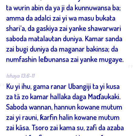
ta wurin abin da ya ji da kunnuwansa ba;
amma da adalci zai yi wa masu bukata
shari’a, da gaskiya zai yanke shawarwari
saboda matalautan duniya. Kamar sanda
zai bugi duniya da maganar bakinsa; da
numfashin leɓunansa zai yanke mugaye.
”
Ishaya 13:6-11
“
Ku yi ihu, gama ranar Ubangiji ta yi kusa
za tă zo kamar hallaka daga Maɗaukaki.
Saboda wannan, hannun kowane mutum
zai yi rauni, ƙarfin halin kowane mutum
zai kāsa. Tsoro zai kama su, zafi da azaba