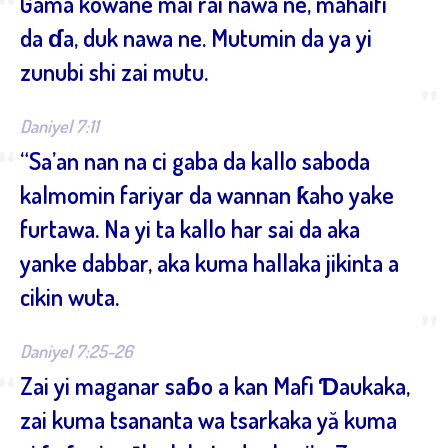
“
Gama kowane mai rai nawa ne, mahaifi
da ɗa, duk nawa ne. Mutumin da ya yi
zunubi shi zai mutu.
”
Daniyel 7:11
“
“Sa’an nan na ci gaba da kallo saboda
kalmomin fariyar da wannan ƙaho yake
furtawa. Na yi ta kallo har sai da aka
yanke dabbar, aka kuma hallaka jikinta a
cikin wuta.
”
Daniyel 7:25-26
“
Zai yi maganar saɓo a kan Mafi Ɗaukaka,
zai kuma tsananta wa tsarkaka yă kuma