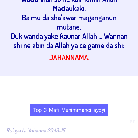
Maɗaukaki.
Ba mu da sha'awar maganganun
mutane.
Duk wanda yake ƙaunar Allah ... Wannan
shi ne abin da Allah ya ce game da shi:
JAHANNAMA.
Top 3 Mafi Muhimmanci ayoyi
”
Ru’uya ta Yohanna 20:13-15