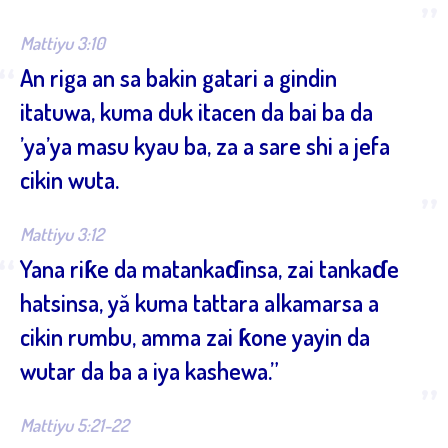
”
Mattiyu 3:10
“
An riga an sa bakin gatari a gindin
itatuwa, kuma duk itacen da bai ba da
’ya’ya masu kyau ba, za a sare shi a jefa
cikin wuta.
”
Mattiyu 3:12
“
Yana riƙe da matankaɗinsa, zai tankaɗe
hatsinsa, yă kuma tattara alkamarsa a
cikin rumbu, amma zai ƙone yayin da
wutar da ba a iya kashewa.”
”
Mattiyu 5:21-22