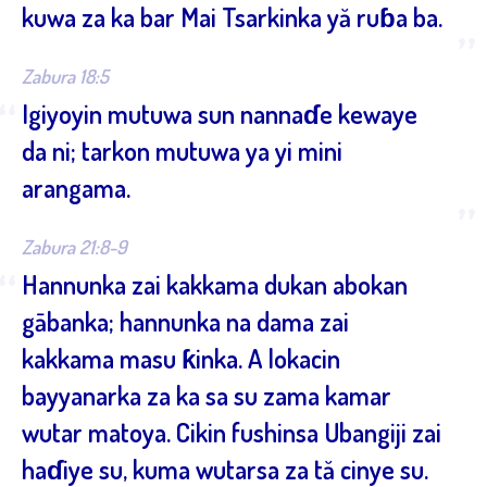
kuwa za ka bar Mai Tsarkinka yă ruɓa ba.
”
Zabura 18:5
“
Igiyoyin mutuwa sun nannaɗe kewaye
da ni; tarkon mutuwa ya yi mini
arangama.
”
Zabura 21:8-9
“
Hannunka zai kakkama dukan abokan
gābanka; hannunka na dama zai
kakkama masu ƙinka. A lokacin
bayyanarka za ka sa su zama kamar
wutar matoya. Cikin fushinsa Ubangiji zai
haɗiye su, kuma wutarsa za tă cinye su.