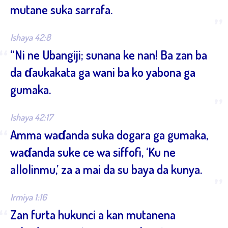
mutane suka sarrafa.
”
Ishaya 42:8
“
“Ni ne Ubangiji; sunana ke nan! Ba zan ba
da ɗaukakata ga wani ba ko yabona ga
gumaka.
”
Ishaya 42:17
“
Amma waɗanda suka dogara ga gumaka,
waɗanda suke ce wa siffofi, ‘Ku ne
allolinmu,’ za a mai da su baya da kunya.
”
Irmiya 1:16
“
Zan furta hukunci a kan mutanena