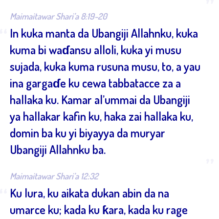
”
Maimaitawar Shari’a 8:19-20
“
In kuka manta da Ubangiji Allahnku, kuka
kuma bi waɗansu alloli, kuka yi musu
sujada, kuka kuma rusuna musu, to, a yau
ina gargaɗe ku cewa tabbatacce za a
hallaka ku. Kamar al’ummai da Ubangiji
ya hallakar kafin ku, haka zai hallaka ku,
domin ba ku yi biyayya da muryar
Ubangiji Allahnku ba.
”
Maimaitawar Shari’a 12:32
“
Ku lura, ku aikata dukan abin da na
umarce ku; kada ku ƙara, kada ku rage