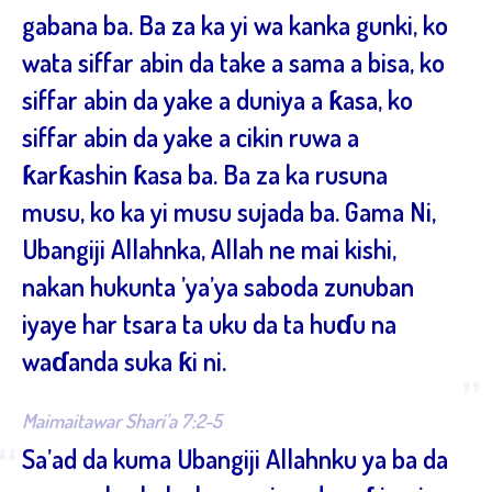
gabana ba. Ba za ka yi wa kanka gunki, ko
wata siffar abin da take a sama a bisa, ko
siffar abin da yake a duniya a ƙasa, ko
siffar abin da yake a cikin ruwa a
ƙarƙashin ƙasa ba. Ba za ka rusuna
musu, ko ka yi musu sujada ba. Gama Ni,
Ubangiji Allahnka, Allah ne mai kishi,
nakan hukunta ’ya’ya saboda zunuban
iyaye har tsara ta uku da ta huɗu na
waɗanda suka ƙi ni.
”
Maimaitawar Shari’a 7:2-5
“
Sa’ad da kuma Ubangiji Allahnku ya ba da