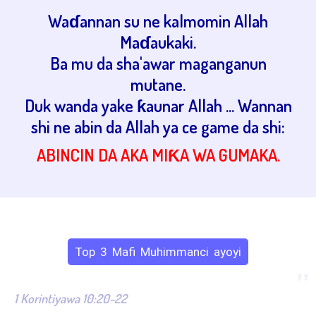
Waɗannan su ne kalmomin Allah
Maɗaukaki.
Ba mu da sha'awar maganganun
mutane.
Duk wanda yake ƙaunar Allah ... Wannan
shi ne abin da Allah ya ce game da shi:
ABINCIN DA AKA MIƘA WA GUMAKA.
Top 3 Mafi Muhimmanci ayoyi
”
1 Korintiyawa 10:20-22