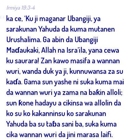
”
Irmiya 19:3-4
“
ka ce, ‘Ku ji maganar Ubangiji, ya
sarakunan Yahuda da kuma mutanen
Urushalima. Ga abin da Ubangiji
Maɗaukaki, Allah na Isra’ila, yana cewa
ku saurara! Zan kawo masifa a wannan
wuri, wanda duk ya ji, kunnuwansa za su
kaɗa. Gama sun yashe ni suka kuma mai
da wannan wuri ya zama na baƙin alloli;
sun ƙone hadayu a cikinsa wa allolin da
ko su ko kakanninsu ko sarakunan
Yahuda ba su taɓa sani ba, suka kuma
cika wannan wuri da jini marasa laifi.