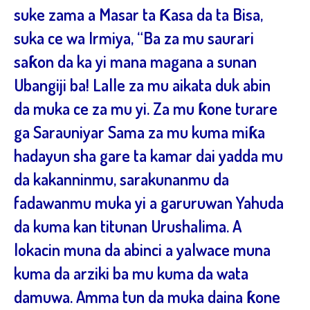
suke zama a Masar ta Ƙasa da ta Bisa,
suka ce wa Irmiya, “Ba za mu saurari
saƙon da ka yi mana magana a sunan
Ubangiji ba! Lalle za mu aikata duk abin
da muka ce za mu yi. Za mu ƙone turare
ga Sarauniyar Sama za mu kuma miƙa
hadayun sha gare ta kamar dai yadda mu
da kakanninmu, sarakunanmu da
fadawanmu muka yi a garuruwan Yahuda
da kuma kan titunan Urushalima. A
lokacin muna da abinci a yalwace muna
kuma da arziki ba mu kuma da wata
damuwa. Amma tun da muka daina ƙone