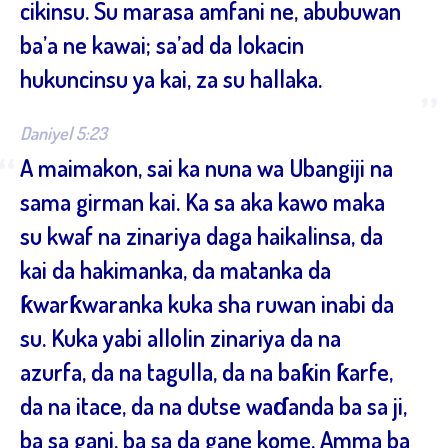
cikinsu. Su marasa amfani ne, abubuwan
ba’a ne kawai; sa’ad da lokacin
hukuncinsu ya kai, za su hallaka.
”
Daniyel 5:23
“
A maimakon, sai ka nuna wa Ubangiji na
sama girman kai. Ka sa aka kawo maka
su kwaf na zinariya daga haikalinsa, da
kai da hakimanka, da matanka da
ƙwarƙwaranka kuka sha ruwan inabi da
su. Kuka yabi allolin zinariya da na
azurfa, da na tagulla, da na baƙin ƙarfe,
da na itace, da na dutse waɗanda ba sa ji,
ba sa gani, ba sa da gane kome. Amma ba