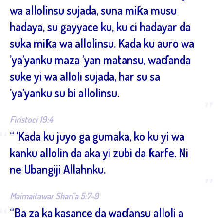
wa allolinsu sujada, suna miƙa musu
hadaya, su gayyace ku, ku ci hadayar da
suka miƙa wa allolinsu. Kada ku auro wa
’ya’yanku maza ’yan matansu, waɗanda
suke yi wa alloli sujada, har su sa
’ya’yanku su bi allolinsu.
”
Firistoci 19:4
“
“ ‘Kada ku juyo ga gumaka, ko ku yi wa
kanku allolin da aka yi zubi da ƙarfe. Ni
ne Ubangiji Allahnku.
”
Maimaitawar Shari’a 5:7-9
“
“Ba za ka kasance da waɗansu alloli a