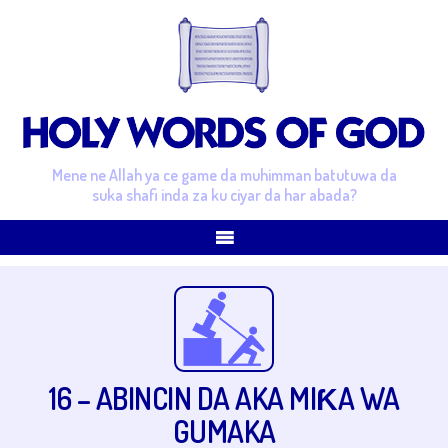
Mene ne Allah ya ce game da muhimman batutuwa da
suka shafi inda za ku ciyar da har abada?
16 – ABINCIN DA AKA MIƘA WA
GUMAKA