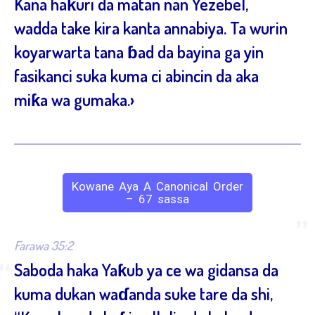
Kana haƙuri da matan nan Yezebel,
wadda take kira kanta annabiya. Ta wurin
koyarwarta tana ɓad da bayina ga yin
fasikanci suka kuma ci abincin da aka
miƙa wa gumaka.›
Kowane Aya A Canonical Order
– 67 sassa
”
Farawa 35:2
“
Saboda haka Yaƙub ya ce wa gidansa da
kuma dukan waɗanda suke tare da shi,