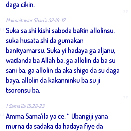
daga cikin.
”
Maimaitawar Shari’a 32:16-17
“
Suka sa shi kishi saboda baƙin allolinsu,
suka husata shi da gumakan
banƙyamarsu. Suka yi hadaya ga aljanu,
waɗanda ba Allah ba, ga allolin da ba su
sani ba, ga allolin da aka shigo da su daga
baya, allolin da kakanninku ba su ji
tsoronsu ba.
”
1 Sama’ila 15:22-23
“
Amma Sama’ila ya ce, “ Ubangiji yana
murna da sadaka da hadaya fiye da