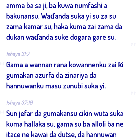
amma ba sa ji, ba kuwa numfashi a
bakunansu. Waɗanda suka yi su za su
zama kamar su, haka kuma zai zama da
dukan waɗanda suke dogara gare su.
”
Ishaya 31:7
“
Gama a wannan rana kowannenku zai ƙi
gumakan azurfa da zinariya da
hannuwanku masu zunubi suka yi.
”
Ishaya 37:19
“
Sun jefar da gumakansu cikin wuta suka
kuma hallaka su, gama su ba alloli ba ne
itace ne kawai da dutse, da hannuwan