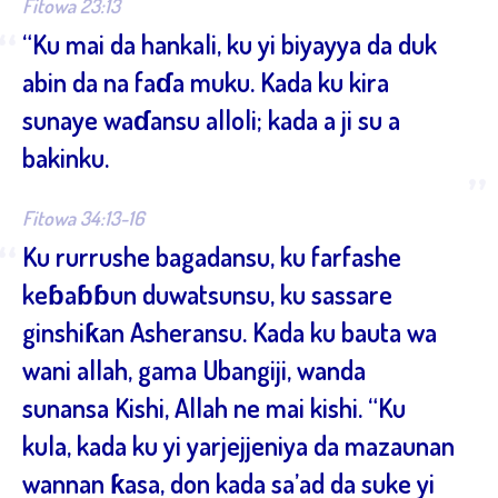
Fitowa 23:13
“
“Ku mai da hankali, ku yi biyayya da duk
abin da na faɗa muku. Kada ku kira
sunaye waɗansu alloli; kada a ji su a
bakinku.
”
Fitowa 34:13-16
“
Ku rurrushe bagadansu, ku farfashe
keɓaɓɓun duwatsunsu, ku sassare
ginshiƙan Asheransu. Kada ku bauta wa
wani allah, gama Ubangiji, wanda
sunansa Kishi, Allah ne mai kishi. “Ku
kula, kada ku yi yarjejjeniya da mazaunan
wannan ƙasa, don kada sa’ad da suke yi