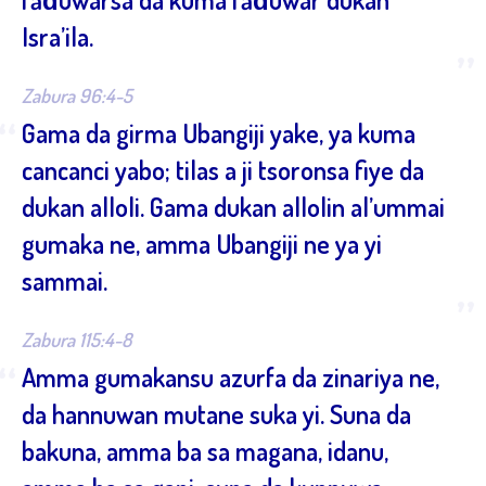
Isra’ila.
”
Zabura 96:4-5
“
Gama da girma Ubangiji yake, ya kuma
cancanci yabo; tilas a ji tsoronsa fiye da
dukan alloli. Gama dukan allolin al’ummai
gumaka ne, amma Ubangiji ne ya yi
sammai.
”
Zabura 115:4-8
“
Amma gumakansu azurfa da zinariya ne,
da hannuwan mutane suka yi. Suna da
bakuna, amma ba sa magana, idanu,