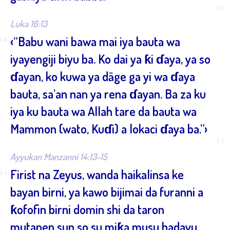
”
Luka 16:13
“
‹“Babu wani bawa mai iya bauta wa
iyayengiji biyu ba. Ko dai ya ƙi ɗaya, ya so
ɗayan, ko kuwa ya dāge ga yi wa ɗaya
bauta, sa’an nan ya rena ɗayan. Ba za ku
iya ku bauta wa Allah tare da bauta wa
Mammon (wato, Kuɗi) a lokaci ɗaya ba.”›
”
Ayyukan Manzanni 14:13-15
“
Firist na Zeyus, wanda haikalinsa ke
bayan birni, ya kawo bijimai da furanni a
ƙofofin birni domin shi da taron
mutanen sun so su miƙa musu hadayu.