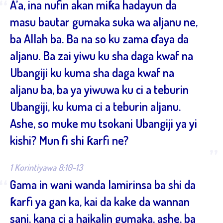
“
A’a, ina nufin akan miƙa hadayun da
masu bautar gumaka suka wa aljanu ne,
ba Allah ba. Ba na so ku zama ɗaya da
aljanu. Ba zai yiwu ku sha daga kwaf na
Ubangiji ku kuma sha daga kwaf na
aljanu ba, ba ya yiwuwa ku ci a teburin
Ubangiji, ku kuma ci a teburin aljanu.
Ashe, so muke mu tsokani Ubangiji ya yi
kishi? Mun fi shi ƙarfi ne?
”
1 Korintiyawa 8:10-13
“
Gama in wani wanda lamirinsa ba shi da
ƙarfi ya gan ka, kai da kake da wannan
sani, kana ci a haikalin gumaka, ashe, ba