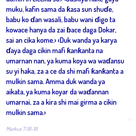
muku, kafin sama da ƙasa sun shuɗe,
babu ko ɗan wasali, babu wani ɗigo ta
kowace hanya da zai ɓace daga Dokar,
sai an cika kome.› ‹Duk wanda ya karya
ɗaya daga cikin mafi ƙanƙanta na
umarnan nan, ya kuma koya wa waɗansu
su yi haka, za a ce da shi mafi ƙanƙanta a
mulkin sama. Amma duk wanda ya
aikata, ya kuma koyar da waɗannan
umarnai, za a kira shi mai girma a cikin
mulkin sama.›
”
Markus 7:18-19