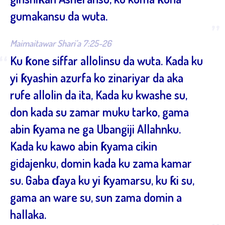
gumakansu da wuta.
”
Maimaitawar Shari’a 7:25-26
“
Ku ƙone siffar allolinsu da wuta. Kada ku
yi ƙyashin azurfa ko zinariyar da aka
rufe allolin da ita, Kada ku kwashe su,
don kada su zamar muku tarko, gama
abin ƙyama ne ga Ubangiji Allahnku.
Kada ku kawo abin ƙyama cikin
gidajenku, domin kada ku zama kamar
su. Gaba ɗaya ku yi ƙyamarsu, ku ƙi su,
gama an ware su, sun zama domin a
hallaka.