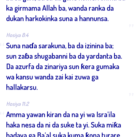
ka girmama Allah ba, wanda ranka da
dukan harkokinka suna a hannunsa.
”
Hosiya 8:4
“
Suna naɗa sarakuna, ba da izinina ba;
sun zaɓa shugabanni ba da yardanta ba.
Da azurfa da zinariya sun ƙera gumaka
wa kansu wanda zai kai zuwa ga
hallakarsu.
”
Hosiya 11:2
“
Amma yawan kiran da na yi wa Isra’ila
haka nesa da ni da suke ta yi. Suka miƙa
hadaya ga Ba’al suka kuma ƙona turare