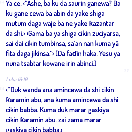
“
Ya ce, ‹“Ashe, ba ku da saurin ganewa? Ba
ku gane cewa ba abin da yake shiga
mutum daga waje ba ne yake ƙazantar
da shi.› ‹Gama ba ya shiga cikin zuciyarsa,
sai dai cikin tumbinsa, sa’an nan kuma yă
fita daga jikinsa.”› (Da faɗin haka, Yesu ya
nuna tsabtar kowane irin abinci.)
”
Luka 16:10
“
‹“Duk wanda ana amincewa da shi cikin
ƙaramin abu, ana kuma amincewa da shi
cikin babba. Kuma duk marar gaskiya
cikin ƙaramin abu, zai zama marar
gaskiya cikin babba.›