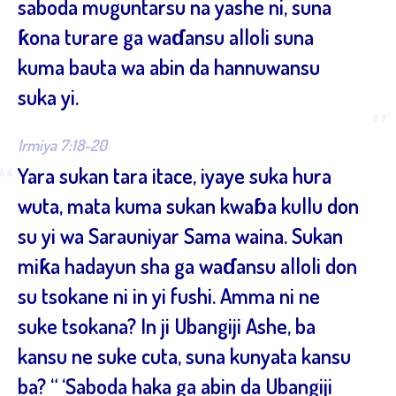
saboda muguntarsu na yashe ni, suna
ƙona turare ga waɗansu alloli suna
kuma bauta wa abin da hannuwansu
suka yi.
”
Irmiya 7:18-20
“
Yara sukan tara itace, iyaye suka hura
wuta, mata kuma sukan kwaɓa kullu don
su yi wa Sarauniyar Sama waina. Sukan
miƙa hadayun sha ga waɗansu alloli don
su tsokane ni in yi fushi. Amma ni ne
suke tsokana? In ji Ubangiji Ashe, ba
kansu ne suke cuta, suna kunyata kansu
ba? “ ‘Saboda haka ga abin da Ubangiji