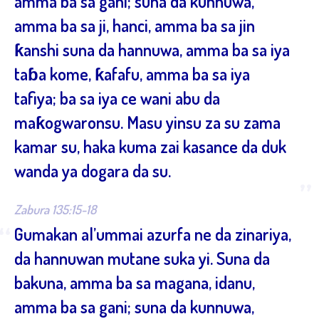
amma ba sa gani; suna da kunnuwa,
amma ba sa ji, hanci, amma ba sa jin
ƙanshi suna da hannuwa, amma ba sa iya
taɓa kome, ƙafafu, amma ba sa iya
tafiya; ba sa iya ce wani abu da
maƙogwaronsu. Masu yinsu za su zama
kamar su, haka kuma zai kasance da duk
wanda ya dogara da su.
”
Zabura 135:15-18
“
Gumakan al’ummai azurfa ne da zinariya,
da hannuwan mutane suka yi. Suna da
bakuna, amma ba sa magana, idanu,
amma ba sa gani; suna da kunnuwa,