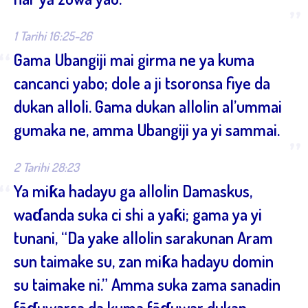
”
1 Tarihi 16:25-26
“
Gama Ubangiji mai girma ne ya kuma
cancanci yabo; dole a ji tsoronsa fiye da
dukan alloli. Gama dukan allolin al’ummai
gumaka ne, amma Ubangiji ya yi sammai.
”
2 Tarihi 28:23
“
Ya miƙa hadayu ga allolin Damaskus,
waɗanda suka ci shi a yaƙi; gama ya yi
tunani, “Da yake allolin sarakunan Aram
sun taimake su, zan miƙa hadayu domin
su taimake ni.” Amma suka zama sanadin
fāɗuwarsa da kuma fāɗuwar dukan