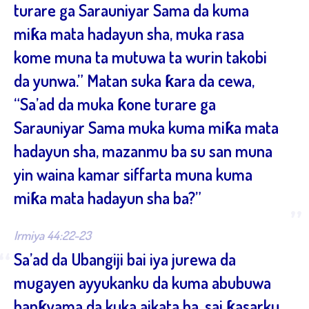
turare ga Sarauniyar Sama da kuma
miƙa mata hadayun sha, muka rasa
kome muna ta mutuwa ta wurin takobi
da yunwa.” Matan suka ƙara da cewa,
“Sa’ad da muka ƙone turare ga
Sarauniyar Sama muka kuma miƙa mata
hadayun sha, mazanmu ba su san muna
yin waina kamar siffarta muna kuma
miƙa mata hadayun sha ba?”
”
Irmiya 44:22-23
“
Sa’ad da Ubangiji bai iya jurewa da
mugayen ayyukanku da kuma abubuwa
banƙyama da kuka aikata ba, sai ƙasarku