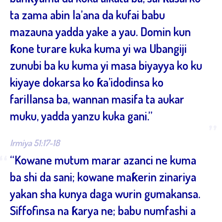
ta zama abin la’ana da kufai babu
mazauna yadda yake a yau. Domin kun
ƙone turare kuka kuma yi wa Ubangiji
zunubi ba ku kuma yi masa biyayya ko ku
kiyaye dokarsa ko ƙa’idodinsa ko
farillansa ba, wannan masifa ta aukar
muku, yadda yanzu kuka gani.”
”
Irmiya 51:17-18
“
“Kowane mutum marar azanci ne kuma
ba shi da sani; kowane maƙerin zinariya
yakan sha kunya daga wurin gumakansa.
Siffofinsa na ƙarya ne; babu numfashi a