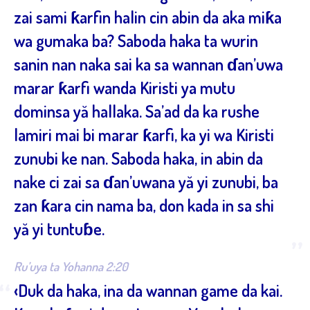
zai sami ƙarfin halin cin abin da aka miƙa
wa gumaka ba? Saboda haka ta wurin
sanin nan naka sai ka sa wannan ɗan’uwa
marar ƙarfi wanda Kiristi ya mutu
dominsa yă hallaka. Sa’ad da ka rushe
lamiri mai bi marar ƙarfi, ka yi wa Kiristi
zunubi ke nan. Saboda haka, in abin da
nake ci zai sa ɗan’uwana yă yi zunubi, ba
zan ƙara cin nama ba, don kada in sa shi
yă yi tuntuɓe.
”
Ru’uya ta Yohanna 2:20
“
‹Duk da haka, ina da wannan game da kai.