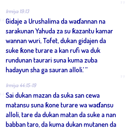
”
Irmiya 19:13
“
Gidaje a Urushalima da waɗannan na
sarakunan Yahuda za su ƙazantu kamar
wannan wuri, Tofet, dukan gidajen da
suke ƙone turare a kan rufi wa duk
rundunan taurari suna kuma zuba
hadayun sha ga sauran alloli.’ ”
”
Irmiya 44:15-19
“
Sai dukan mazan da suka san cewa
matansu suna ƙone turare wa waɗansu
alloli, tare da dukan matan da suke a nan
babban taro, da kuma dukan mutanen da