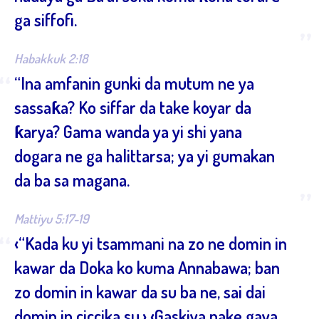
ga siffofi.
”
Habakkuk 2:18
“
“Ina amfanin gunki da mutum ne ya
sassaƙa? Ko siffar da take koyar da
ƙarya? Gama wanda ya yi shi yana
dogara ne ga halittarsa; ya yi gumakan
da ba sa magana.
”
Mattiyu 5:17-19
“
‹“Kada ku yi tsammani na zo ne domin in
kawar da Doka ko kuma Annabawa; ban
zo domin in kawar da su ba ne, sai dai
domin in ciccika su.› ‹Gaskiya nake gaya