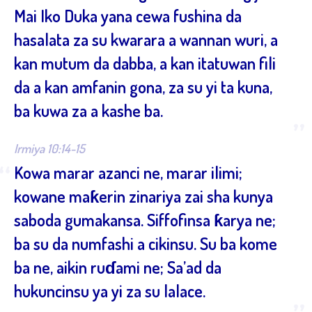
Mai Iko Duka yana cewa fushina da
hasalata za su kwarara a wannan wuri, a
kan mutum da dabba, a kan itatuwan fili
da a kan amfanin gona, za su yi ta kuna,
ba kuwa za a kashe ba.
”
Irmiya 10:14-15
“
Kowa marar azanci ne, marar ilimi;
kowane maƙerin zinariya zai sha kunya
saboda gumakansa. Siffofinsa ƙarya ne;
ba su da numfashi a cikinsu. Su ba kome
ba ne, aikin ruɗami ne; Sa’ad da
hukuncinsu ya yi za su lalace.