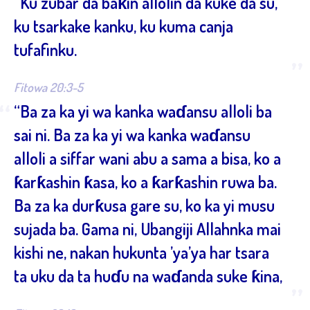
“Ku zubar da baƙin allolin da kuke da su,
ku tsarkake kanku, ku kuma canja
tufafinku.
”
Fitowa 20:3-5
“
“Ba za ka yi wa kanka waɗansu alloli ba
sai ni. Ba za ka yi wa kanka waɗansu
alloli a siffar wani abu a sama a bisa, ko a
ƙarƙashin ƙasa, ko a ƙarƙashin ruwa ba.
Ba za ka durƙusa gare su, ko ka yi musu
sujada ba. Gama ni, Ubangiji Allahnka mai
kishi ne, nakan hukunta ’ya’ya har tsara
ta uku da ta huɗu na waɗanda suke ƙina,
”