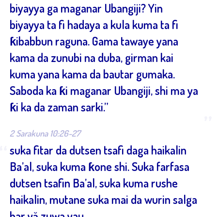
biyayya ga maganar Ubangiji? Yin
biyayya ta fi hadaya a kula kuma ta fi
ƙibabbun raguna. Gama tawaye yana
kama da zunubi na duba, girman kai
kuma yana kama da bautar gumaka.
Saboda ka ƙi maganar Ubangiji, shi ma ya
ƙi ka da zaman sarki.”
”
2 Sarakuna 10:26-27
“
suka fitar da dutsen tsafi daga haikalin
Ba’al, suka kuma ƙone shi. Suka farfasa
dutsen tsafin Ba’al, suka kuma rushe
haikalin, mutane suka mai da wurin salga
har yă zuwa yau.