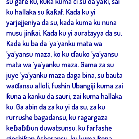
su gare ku, kuka kuma ci su da yaƙi, sai
ku hallaka su ƙaƙaf. Kada ku yi
yarjejjeniya da su, kada kuma ku nuna
musu jinƙai. Kada ku yi auratayya da su.
Kada ku ba da ’ya’yanku mata wa
’ya’yansu maza, ko ku ɗauko ’ya’yansu
mata wa ’ya’yanku maza. Gama za su
juye ’ya’yanku maza daga bina, su bauta
waɗansu alloli, fushin Ubangiji kuma zai
ƙuna a kanku da sauri, zai kuma hallaka
ku. Ga abin da za ku yi da su, za ku
rurrushe bagadansu, ku ragargaza
keɓaɓɓun duwatsunsu, ku farfashe
ginshiƙan Asheransu, ku kuma ƙona