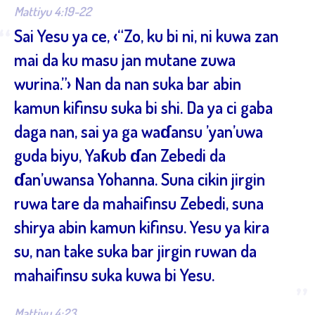
Mattiyu 4:19-22
“
Sai Yesu ya ce, ‹“Zo, ku bi ni, ni kuwa zan
mai da ku masu jan mutane zuwa
wurina.”› Nan da nan suka bar abin
kamun kifinsu suka bi shi. Da ya ci gaba
daga nan, sai ya ga waɗansu ’yan’uwa
guda biyu, Yaƙub ɗan Zebedi da
ɗan’uwansa Yohanna. Suna cikin jirgin
ruwa tare da mahaifinsu Zebedi, suna
shirya abin kamun kifinsu. Yesu ya kira
su, nan take suka bar jirgin ruwan da
mahaifinsu suka kuwa bi Yesu.
”
Mattiyu 4:23