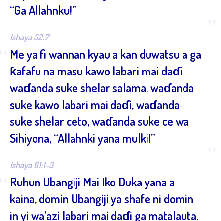
“Ga Allahnku!”
”
Ishaya 52:7
“
Me ya fi wannan kyau a kan duwatsu a ga
ƙafafu na masu kawo labari mai daɗi
waɗanda suke shelar salama, waɗanda
suke kawo labari mai daɗi, waɗanda
suke shelar ceto, waɗanda suke ce wa
Sihiyona, “Allahnki yana mulki!”
”
Ishaya 61:1-3
“
Ruhun Ubangiji Mai Iko Duka yana a
kaina, domin Ubangiji ya shafe ni domin
in yi wa’azi labari mai daɗi ga matalauta.