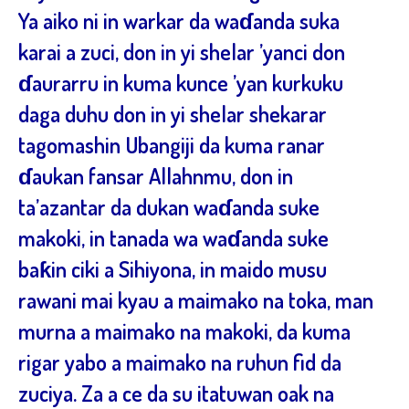
Ya aiko ni in warkar da waɗanda suka
karai a zuci, don in yi shelar ’yanci don
ɗaurarru in kuma kunce ’yan kurkuku
daga duhu don in yi shelar shekarar
tagomashin Ubangiji da kuma ranar
ɗaukan fansar Allahnmu, don in
ta’azantar da dukan waɗanda suke
makoki, in tanada wa waɗanda suke
baƙin ciki a Sihiyona, in maido musu
rawani mai kyau a maimako na toka, man
murna a maimako na makoki, da kuma
rigar yabo a maimako na ruhun fid da
zuciya. Za a ce da su itatuwan oak na