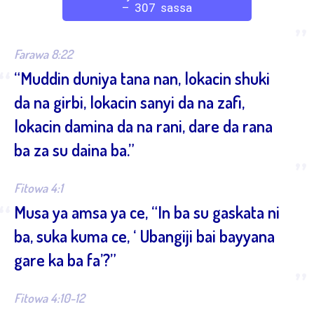
– 307 sassa
”
Farawa 8:22
“
“Muddin duniya tana nan, lokacin shuki
da na girbi, lokacin sanyi da na zafi,
lokacin damina da na rani, dare da rana
ba za su daina ba.”
”
Fitowa 4:1
“
Musa ya amsa ya ce, “In ba su gaskata ni
ba, suka kuma ce, ‘ Ubangiji bai bayyana
gare ka ba fa’?”
”
Fitowa 4:10-12