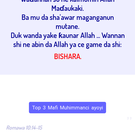
Maɗaukaki.
Ba mu da sha'awar maganganun
mutane.
Duk wanda yake ƙaunar Allah ... Wannan
shi ne abin da Allah ya ce game da shi:
BISHARA.
Top 3 Mafi Muhimmanci ayoyi
”
Romawa 10:14-15