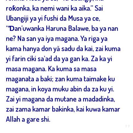
“
roƙonka, ka nemi wani ka aika.” Sai
Ubangiji ya yi fushi da Musa ya ce,
“Ɗan’uwanka Haruna Balawe, ba ya nan
ne? Na san ya iya magana. Ya riga ya
kama hanya don yă sadu da kai, zai kuma
yi farin ciki sa’ad da ya gan ka. Za ka yi
masa magana. Ka kuma sa masa
maganata a baki; zan kuma taimake ku
magana, in koya muku abin da za ku yi.
Zai yi magana da mutane a madadinka,
zai zama kamar bakinka, kai kuwa kamar
Allah a gare shi.
”