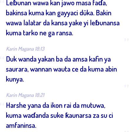
“
Leɓunan wawa kan jawo masa faɗa,
bakinsa kuma kan gayyaci dūka. Bakin
wawa lalatar da kansa yake yi leɓunansa
kuma tarko ne ga ransa.
”
Karin Magana 18:13
“
Duk wanda yakan ba da amsa kafin ya
saurara, wannan wauta ce da kuma abin
kunya.
”
Karin Magana 18:21
“
Harshe yana da ikon rai da mutuwa,
kuma waɗanda suke ƙaunarsa za su ci
amfaninsa.