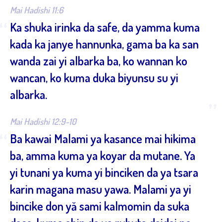
”
Mai Hadishi 11:6
“
Ka shuka irinka da safe, da yamma kuma
kada ka janye hannunka, gama ba ka san
wanda zai yi albarka ba, ko wannan ko
wancan, ko kuma duka biyunsu su yi
albarka.
”
Mai Hadishi 12:9-10
“
Ba kawai Malami ya kasance mai hikima
ba, amma kuma ya koyar da mutane. Ya
yi tunani ya kuma yi binciken da ya tsara
karin magana masu yawa. Malami ya yi
bincike don yă sami kalmomin da suka