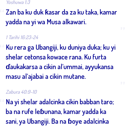
Yoshuwa 1:3
“
Zan ba ku duk ƙasar da za ku taka, kamar
yadda na yi wa Musa alkawari.
”
1 Tarihi 16:23-24
“
Ku rera ga Ubangiji, ku duniya duka; ku yi
shelar cetonsa kowace rana. Ku furta
ɗaukakarsa a cikin al’ummai, ayyukansa
masu al’ajabai a cikin mutane.
”
Zabura 40:9-10
“
Na yi shelar adalcinka cikin babban taro;
ba na rufe leɓunana, kamar yadda ka
sani, ya Ubangiji. Ba na ɓoye adalcinka