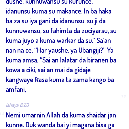
dushe; kunnuwansu su kurunce,
idanunsu kuma su makance. In ba haka
ba za su iya gani da idanunsu, su ji da
kunnuwansu, su fahimta da zuciyarsu, su
kuma juyo a kuma warkar da su.” Sa’an
nan na ce, “Har yaushe, ya Ubangiji?” Ya
kuma amsa, “Sai an lalatar da biranen ba
kowa a ciki, sai an mai da gidaje
kangwaye ƙasa kuma ta zama kango ba
amfani,
”
Ishaya 8:20
“
Nemi umarnin Allah da kuma shaidar jan
kunne. Duk wanda bai yi magana bisa ga