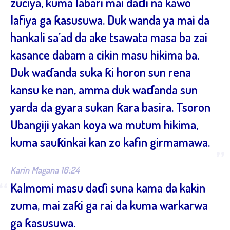
zuciya, kuma labari mai daɗi na kawo
lafiya ga ƙasusuwa. Duk wanda ya mai da
hankali sa’ad da ake tsawata masa ba zai
kasance dabam a cikin masu hikima ba.
Duk waɗanda suka ƙi horon sun rena
kansu ke nan, amma duk waɗanda sun
yarda da gyara sukan ƙara basira. Tsoron
Ubangiji yakan koya wa mutum hikima,
kuma sauƙinkai kan zo kafin girmamawa.
”
Karin Magana 16:24
“
Kalmomi masu daɗi suna kama da kakin
zuma, mai zaƙi ga rai da kuma warkarwa
ga ƙasusuwa.