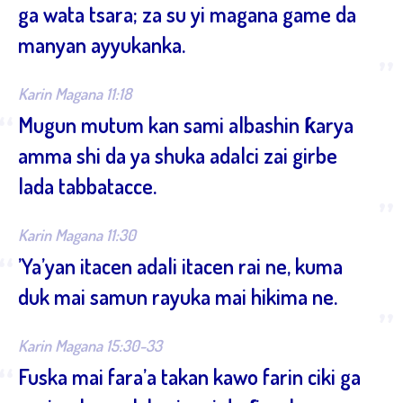
ga wata tsara; za su yi magana game da
manyan ayyukanka.
”
Karin Magana 11:18
“
Mugun mutum kan sami albashin ƙarya
amma shi da ya shuka adalci zai girbe
lada tabbatacce.
”
Karin Magana 11:30
“
’Ya’yan itacen adali itacen rai ne, kuma
duk mai samun rayuka mai hikima ne.
”
Karin Magana 15:30-33
“
Fuska mai fara’a takan kawo farin ciki ga