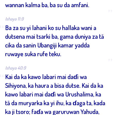
wannan kalma ba, ba su da amfani.
”
Ishaya 11:9
“
Ba za su yi lahani ko su hallaka wani a
dutsena mai tsarki ba, gama duniya za tă
cika da sanin Ubangiji kamar yadda
ruwaye suka rufe teku.
”
Ishaya 40:9
“
Kai da ka kawo labari mai daɗi wa
Sihiyona, ka haura a bisa dutse. Kai da ka
kawo labari mai daɗi wa Urushalima, ka
tā da muryarka ka yi ihu, ka ɗaga ta, kada
ka ji tsoro; faɗa wa garuruwan Yahuda,