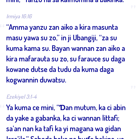
”
Irmiya 16:16
“
“Amma yanzu zan aiko a kira masunta
masu yawa su zo,” in ji Ubangiji, “za su
kuma kama su. Bayan wannan zan aiko a
kira mafarauta su zo, su farauce su daga
kowane dutse da tudu da kuma daga
kogwannin duwatsu.
”
Ezekiyel 3:1-4
“
Ya kuma ce mini, “Ɗan mutum, ka ci abin
da yake a gabanka, ka ci wannan littafi;
sa’an nan ka tafi ka yi magana wa gidan
Isra’ila.” Saboda haka na buɗe bakina, ya