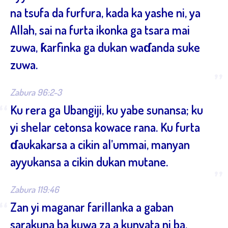
na tsufa da furfura, kada ka yashe ni, ya
Allah, sai na furta ikonka ga tsara mai
zuwa, ƙarfinka ga dukan waɗanda suke
zuwa.
”
Zabura 96:2-3
“
Ku rera ga Ubangiji, ku yabe sunansa; ku
yi shelar cetonsa kowace rana. Ku furta
ɗaukakarsa a cikin al’ummai, manyan
ayyukansa a cikin dukan mutane.
”
Zabura 119:46
“
Zan yi maganar farillanka a gaban
sarakuna ba kuwa za a kunyata ni ba,