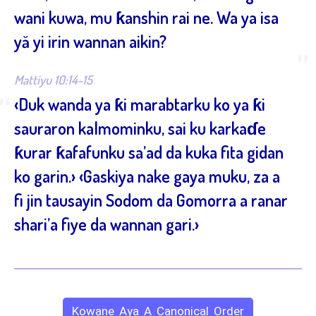
wani kuwa, mu ƙanshin rai ne. Wa ya isa
yă yi irin wannan aikin?
”
Mattiyu 10:14-15
“
‹Duk wanda ya ƙi marabtarku ko ya ƙi
sauraron kalmominku, sai ku karkaɗe
ƙurar ƙafafunku sa’ad da kuka fita gidan
ko garin.› ‹Gaskiya nake gaya muku, za a
fi jin tausayin Sodom da Gomorra a ranar
shari’a fiye da wannan gari.›
Kowane Aya A Canonical Order