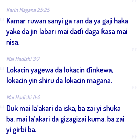
”
Karin Magana 25:25
“
Kamar ruwan sanyi ga ran da ya gaji haka
yake da jin labari mai daɗi daga ƙasa mai
nisa.
”
Mai Hadishi 3:7
“
Lokacin yagewa da lokacin ɗinkewa,
lokacin yin shiru da lokacin magana.
”
Mai Hadishi 11:4
“
Duk mai la’akari da iska, ba zai yi shuka
ba, mai la’akari da gizagizai kuma, ba zai
yi girbi ba.