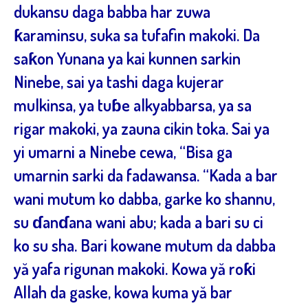
dukansu daga babba har zuwa
ƙaraminsu, suka sa tufafin makoki. Da
saƙon Yunana ya kai kunnen sarkin
Ninebe, sai ya tashi daga kujerar
mulkinsa, ya tuɓe alkyabbarsa, ya sa
rigar makoki, ya zauna cikin toka. Sai ya
yi umarni a Ninebe cewa, “Bisa ga
umarnin sarki da fadawansa. “Kada a bar
wani mutum ko dabba, garke ko shannu,
su ɗanɗana wani abu; kada a bari su ci
ko su sha. Bari kowane mutum da dabba
yă yafa rigunan makoki. Kowa yă roƙi
Allah da gaske, kowa kuma yă bar