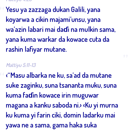
“
Yesu ya zazzaga dukan Galili, yana
koyarwa a cikin majami’unsu, yana
wa’azin labari mai daɗi na mulkin sama,
yana kuma warkar da kowace cuta da
rashin lafiyar mutane.
”
Mattiyu 5:11-13
“
‹“Masu albarka ne ku, sa’ad da mutane
suke zaginku, suna tsananta muku, suna
kuma faɗin kowace irin muguwar
magana a kanku saboda ni.› ‹Ku yi murna
ku kuma yi farin ciki, domin ladarku mai
yawa ne a sama, gama haka suka