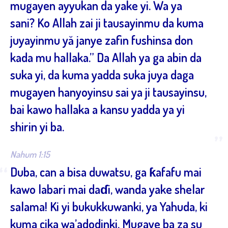
mugayen ayyukan da yake yi. Wa ya
sani? Ko Allah zai ji tausayinmu da kuma
juyayinmu yă janye zafin fushinsa don
kada mu hallaka.” Da Allah ya ga abin da
suka yi, da kuma yadda suka juya daga
mugayen hanyoyinsu sai ya ji tausayinsu,
bai kawo hallaka a kansu yadda ya yi
shirin yi ba.
”
Nahum 1:15
“
Duba, can a bisa duwatsu, ga ƙafafu mai
kawo labari mai daɗi, wanda yake shelar
salama! Ki yi bukukkuwanki, ya Yahuda, ki
kuma cika wa’adodinki. Mugaye ba za su