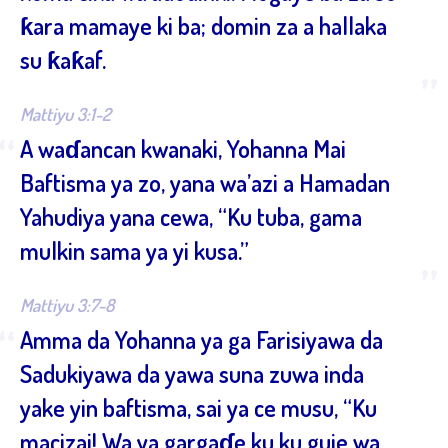
ƙara mamaye ki ba; domin za a hallaka
su ƙaƙaf.
”
Mattiyu 3:1-2
“
A waɗancan kwanaki, Yohanna Mai
Baftisma ya zo, yana wa’azi a Hamadan
Yahudiya yana cewa, “Ku tuba, gama
mulkin sama ya yi kusa.”
”
Mattiyu 3:7-8
“
Amma da Yohanna ya ga Farisiyawa da
Sadukiyawa da yawa suna zuwa inda
yake yin baftisma, sai ya ce musu, “Ku
macizai! Wa ya gargaɗe ku ku guje wa