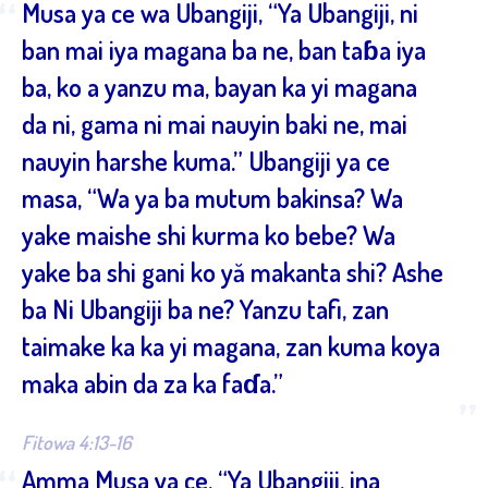
“
Musa ya ce wa Ubangiji, “Ya Ubangiji, ni
ban mai iya magana ba ne, ban taɓa iya
ba, ko a yanzu ma, bayan ka yi magana
da ni, gama ni mai nauyin baki ne, mai
nauyin harshe kuma.” Ubangiji ya ce
masa, “Wa ya ba mutum bakinsa? Wa
yake maishe shi kurma ko bebe? Wa
yake ba shi gani ko yă makanta shi? Ashe
ba Ni Ubangiji ba ne? Yanzu tafi, zan
taimake ka ka yi magana, zan kuma koya
maka abin da za ka faɗa.”
”
Fitowa 4:13-16
Amma Musa ya ce, “Ya Ubangiji, ina