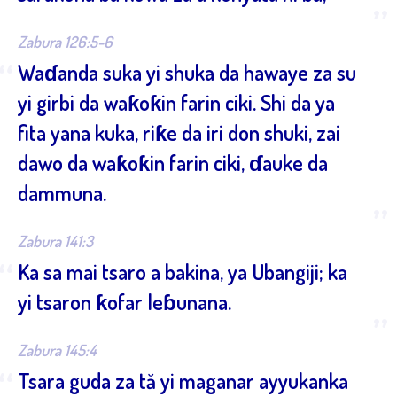
”
Zabura 126:5-6
“
Waɗanda suka yi shuka da hawaye za su
yi girbi da waƙoƙin farin ciki. Shi da ya
fita yana kuka, riƙe da iri don shuki, zai
dawo da waƙoƙin farin ciki, ɗauke da
dammuna.
”
Zabura 141:3
“
Ka sa mai tsaro a bakina, ya Ubangiji; ka
yi tsaron ƙofar leɓunana.
”
Zabura 145:4
“
Tsara guda za tă yi maganar ayyukanka