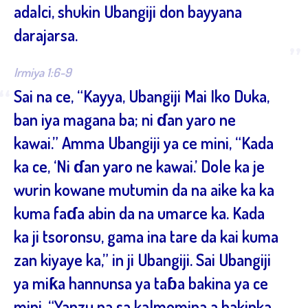
adalci, shukin Ubangiji don bayyana
darajarsa.
”
Irmiya 1:6-9
“
Sai na ce, “Kayya, Ubangiji Mai Iko Duka,
ban iya magana ba; ni ɗan yaro ne
kawai.” Amma Ubangiji ya ce mini, “Kada
ka ce, ‘Ni ɗan yaro ne kawai.’ Dole ka je
wurin kowane mutumin da na aike ka ka
kuma faɗa abin da na umarce ka. Kada
ka ji tsoronsu, gama ina tare da kai kuma
zan kiyaye ka,” in ji Ubangiji. Sai Ubangiji
ya miƙa hannunsa ya taɓa bakina ya ce
mini, “Yanzu na sa kalmomina a bakinka.