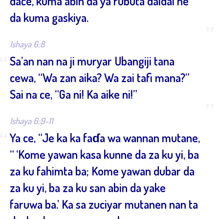
dace, kuma abin da ya rubuta daidai ne
da kuma gaskiya.
”
Ishaya 6:8
“
Sa’an nan na ji muryar Ubangiji tana
cewa, “Wa zan aika? Wa zai tafi mana?”
Sai na ce, “Ga ni! Ka aike ni!”
”
Ishaya 6:9-11
“
Ya ce, “Je ka ka faɗa wa wannan mutane,
“ ‘Kome yawan kasa kunne da za ku yi, ba
za ku fahimta ba; Kome yawan dubar da
za ku yi, ba za ku san abin da yake
faruwa ba.’ Ka sa zuciyar mutanen nan ta