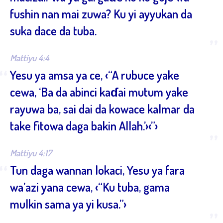
fushin nan mai zuwa? Ku yi ayyukan da
suka dace da tuba.
”
Mattiyu 4:4
“
Yesu ya amsa ya ce, ‹“A rubuce yake
cewa, ‘Ba da abinci kaɗai mutum yake
rayuwa ba, sai dai da kowace kalmar da
take fitowa daga bakin Allah.’›‹”›
”
Mattiyu 4:17
“
Tun daga wannan lokaci, Yesu ya fara
wa’azi yana cewa, ‹“Ku tuba, gama
mulkin sama ya yi kusa.”›
”