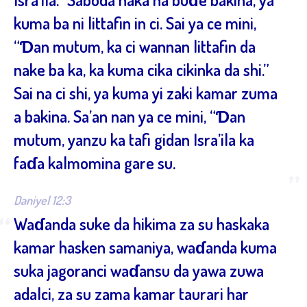
kuma ba ni littafin in ci. Sai ya ce mini,
“Ɗan mutum, ka ci wannan littafin da
nake ba ka, ka kuma cika cikinka da shi.”
Sai na ci shi, ya kuma yi zaki kamar zuma
a bakina. Sa’an nan ya ce mini, “Ɗan
mutum, yanzu ka tafi gidan Isra’ila ka
faɗa kalmomina gare su.
”
Daniyel 12:3
“
Waɗanda suke da hikima za su haskaka
kamar hasken samaniya, waɗanda kuma
suka jagoranci waɗansu da yawa zuwa
adalci, za su zama kamar taurari har