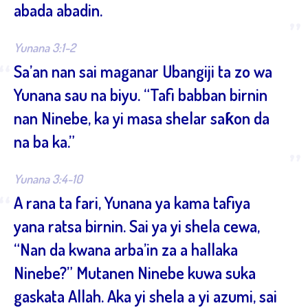
abada abadin.
”
Yunana 3:1-2
“
Sa’an nan sai maganar Ubangiji ta zo wa
Yunana sau na biyu. “Tafi babban birnin
nan Ninebe, ka yi masa shelar saƙon da
na ba ka.”
”
Yunana 3:4-10
“
A rana ta fari, Yunana ya kama tafiya
yana ratsa birnin. Sai ya yi shela cewa,
“Nan da kwana arba’in za a hallaka
Ninebe?” Mutanen Ninebe kuwa suka
gaskata Allah. Aka yi shela a yi azumi, sai