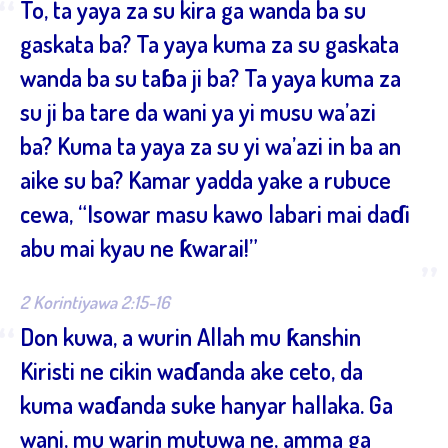
“
To, ta yaya za su kira ga wanda ba su
gaskata ba? Ta yaya kuma za su gaskata
wanda ba su taɓa ji ba? Ta yaya kuma za
su ji ba tare da wani ya yi musu wa’azi
ba? Kuma ta yaya za su yi wa’azi in ba an
aike su ba? Kamar yadda yake a rubuce
cewa, “Isowar masu kawo labari mai daɗi
abu mai kyau ne ƙwarai!”
”
2 Korintiyawa 2:15-16
“
Don kuwa, a wurin Allah mu ƙanshin
Kiristi ne cikin waɗanda ake ceto, da
kuma waɗanda suke hanyar hallaka. Ga
wani, mu warin mutuwa ne, amma ga