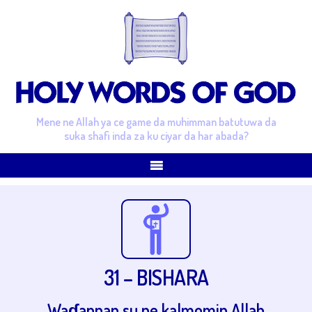
Mene ne Allah ya ce game da muhimman batutuwa da
suka shafi inda za ku ciyar da har abada?
31 – BISHARA
Waɗannan su ne kalmomin Allah