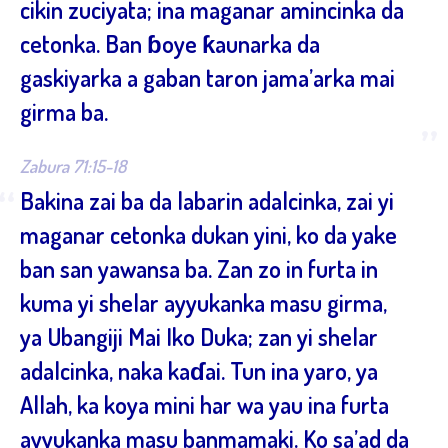
cikin zuciyata; ina maganar amincinka da
cetonka. Ban ɓoye ƙaunarka da
gaskiyarka a gaban taron jama’arka mai
girma ba.
”
Zabura 71:15-18
“
Bakina zai ba da labarin adalcinka, zai yi
maganar cetonka dukan yini, ko da yake
ban san yawansa ba. Zan zo in furta in
kuma yi shelar ayyukanka masu girma,
ya Ubangiji Mai Iko Duka; zan yi shelar
adalcinka, naka kaɗai. Tun ina yaro, ya
Allah, ka koya mini har wa yau ina furta
ayyukanka masu banmamaki. Ko sa’ad da