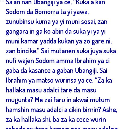
“
Sa’an nan Ubangiji ya ce, “Kuka a kan
Sodom da Gomorra ta yi yawa,
zunubinsu kuma ya yi muni sosai, zan
gangara in ga ko abin da suka yi ya yi
muni kamar yadda kukan ya zo gare ni,
zan bincike.” Sai mutanen suka juya suka
nufi wajen Sodom amma Ibrahim ya ci
gaba da kasance a gaban Ubangiji. Sai
Ibrahim ya matso wurinsa ya ce, “Za ka
hallaka masu adalci tare da masu
mugunta? Me zai faru in akwai mutum
hamshin masu adalci a cikin birnin? Ashe,
za ka hallaka shi, ba za ka cece wurin
saboda mutane hamsin nan masu adalcin