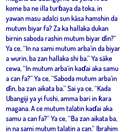
kome ba ne illa turɓaya da toka, in
yawan masu adalci sun kāsa hamshin da
mutum biyar fa? Za ka hallaka dukan
birnin saboda rashin mutum biyar ɗin?”
Ya ce, “In na sami mutum arba’in da biyar
a wurin, ba zan hallaka shi ba.” Ya sāke
cewa, “In mutum arba’in kaɗai aka samu
a can fa?” Ya ce, “Saboda mutum arba’in
ɗin, ba zan aikata ba.” Sai ya ce, “Kada
Ubangiji ya yi fushi, amma bari in ƙara
magana. A ce mutum talatin kaɗai aka
samu a can fa?” Ya ce, “Ba zan aikata ba,
in na sami mutum talatin a can.” Ibrahim