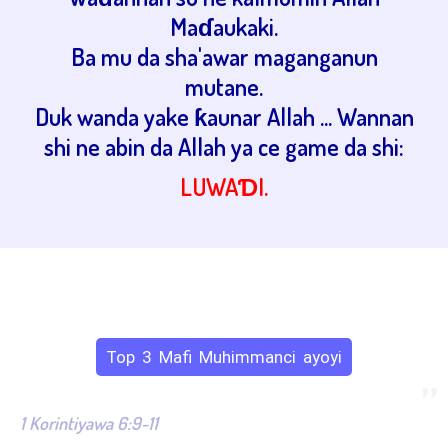
Maɗaukaki.
Ba mu da sha'awar maganganun
mutane.
Duk wanda yake ƙaunar Allah ... Wannan
shi ne abin da Allah ya ce game da shi:
LUWAƊI.
Top 3 Mafi Muhimmanci ayoyi
”
1 Korintiyawa 6:9-11