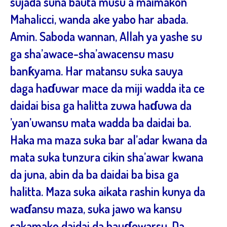
sujada suna bauta musu a maimakon
Mahalicci, wanda ake yabo har abada.
Amin. Saboda wannan, Allah ya yashe su
ga sha’awace-sha’awacensu masu
banƙyama. Har matansu suka sauya
daga haɗuwar mace da miji wadda ita ce
daidai bisa ga halitta zuwa haɗuwa da
’yan’uwansu mata wadda ba daidai ba.
Haka ma maza suka bar al’adar kwana da
mata suka tunzura cikin sha’awar kwana
da juna, abin da ba daidai ba bisa ga
halitta. Maza suka aikata rashin kunya da
waɗansu maza, suka jawo wa kansu
sakamako daidai da bauɗewarsu. Da