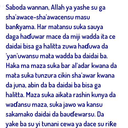
“
Saboda wannan, Allah ya yashe su ga
sha’awace-sha’awacensu masu
banƙyama. Har matansu suka sauya
daga haɗuwar mace da miji wadda ita ce
daidai bisa ga halitta zuwa haɗuwa da
’yan’uwansu mata wadda ba daidai ba.
Haka ma maza suka bar al’adar kwana da
mata suka tunzura cikin sha’awar kwana
da juna, abin da ba daidai ba bisa ga
halitta. Maza suka aikata rashin kunya da
waɗansu maza, suka jawo wa kansu
sakamako daidai da bauɗewarsu. Da
yake ba su yi tunani cewa ya dace su riƙe