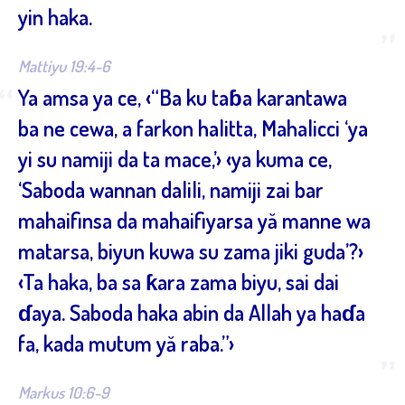
yin haka.
”
Mattiyu 19:4-6
“
Ya amsa ya ce, ‹“Ba ku taɓa karantawa
ba ne cewa, a farkon halitta, Mahalicci ‘ya
yi su namiji da ta mace,’› ‹ya kuma ce,
‘Saboda wannan dalili, namiji zai bar
mahaifinsa da mahaifiyarsa yă manne wa
matarsa, biyun kuwa su zama jiki guda’?›
‹Ta haka, ba sa ƙara zama biyu, sai dai
ɗaya. Saboda haka abin da Allah ya haɗa
fa, kada mutum yă raba.”›
”
Markus 10:6-9