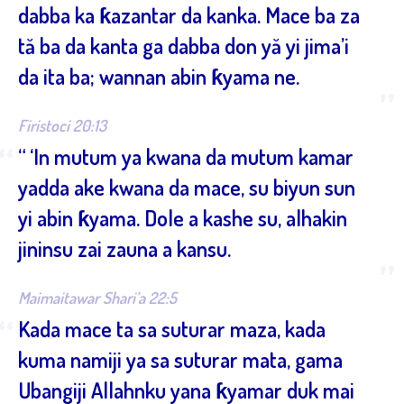
dabba ka ƙazantar da kanka. Mace ba za
tă ba da kanta ga dabba don yă yi jima’i
da ita ba; wannan abin ƙyama ne.
”
Firistoci 20:13
“
“ ‘In mutum ya kwana da mutum kamar
yadda ake kwana da mace, su biyun sun
yi abin ƙyama. Dole a kashe su, alhakin
jininsu zai zauna a kansu.
”
Maimaitawar Shari’a 22:5
“
Kada mace ta sa suturar maza, kada
kuma namiji ya sa suturar mata, gama
Ubangiji Allahnku yana ƙyamar duk mai