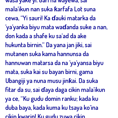
mala’ikun nan suka ƙarfafa Lot suna
cewa, “Yi sauri! Ka ɗauki matarka da
’ya’yanka biyu mata waɗanda suke a nan,
don kada a shafe ku sa’ad da ake
hukunta birnin.” Da yana jan jiki, sai
mutanen suka kama hannunsa da
hannuwan matarsa da na ’ya’yansa biyu
mata, suka kai su bayan birni, gama
Ubangiji ya nuna musu jinƙai. Da suka
fitar da su, sai ɗaya daga cikin mala’ikun
ya ce, “Ku gudu domin ranku; kada ku
duba baya, kada kuma ku tsaya ko’ina
cikin kwarin! Ku gudu zuwa cikin