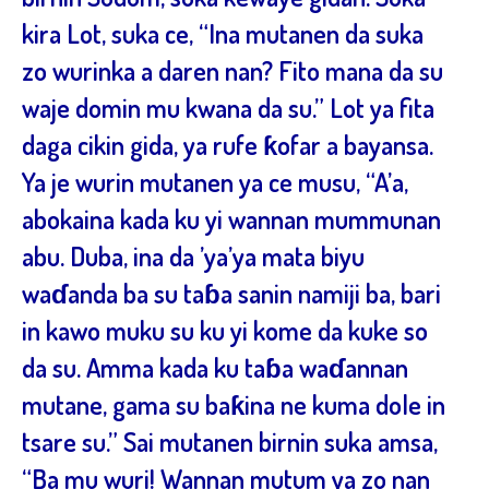
kira Lot, suka ce, “Ina mutanen da suka
zo wurinka a daren nan? Fito mana da su
waje domin mu kwana da su.” Lot ya fita
daga cikin gida, ya rufe ƙofar a bayansa.
Ya je wurin mutanen ya ce musu, “A’a,
abokaina kada ku yi wannan mummunan
abu. Duba, ina da ’ya’ya mata biyu
waɗanda ba su taɓa sanin namiji ba, bari
in kawo muku su ku yi kome da kuke so
da su. Amma kada ku taɓa waɗannan
mutane, gama su baƙina ne kuma dole in
tsare su.” Sai mutanen birnin suka amsa,
“Ba mu wuri! Wannan mutum ya zo nan