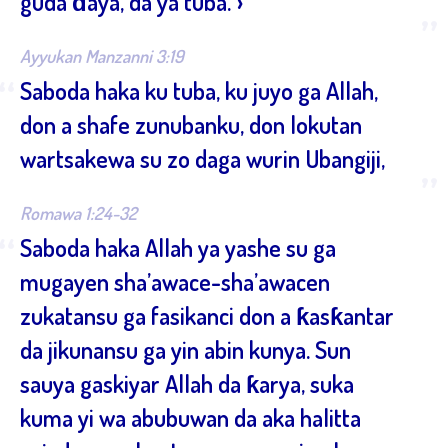
guda ɗaya, da ya tuba.”›
”
Ayyukan Manzanni 3:19
“
Saboda haka ku tuba, ku juyo ga Allah,
don a shafe zunubanku, don lokutan
wartsakewa su zo daga wurin Ubangiji,
”
Romawa 1:24-32
“
Saboda haka Allah ya yashe su ga
mugayen sha’awace-sha’awacen
zukatansu ga fasikanci don a ƙasƙantar
da jikunansu ga yin abin kunya. Sun
sauya gaskiyar Allah da ƙarya, suka
kuma yi wa abubuwan da aka halitta