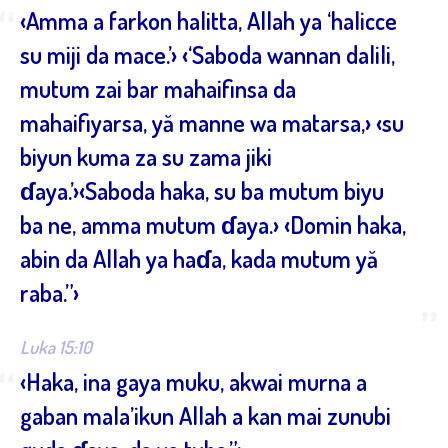
“
‹Amma a farkon halitta, Allah ya ‘halicce
su miji da mace.’› ‹‘Saboda wannan dalili,
mutum zai bar mahaifinsa da
mahaifiyarsa, yă manne wa matarsa,› ‹su
biyun kuma za su zama jiki
ɗaya.’›‹Saboda haka, su ba mutum biyu
ba ne, amma mutum ɗaya.› ‹Domin haka,
abin da Allah ya haɗa, kada mutum yă
raba.”›
”
Luka 15:10
“
‹Haka, ina gaya muku, akwai murna a
gaban mala’ikun Allah a kan mai zunubi