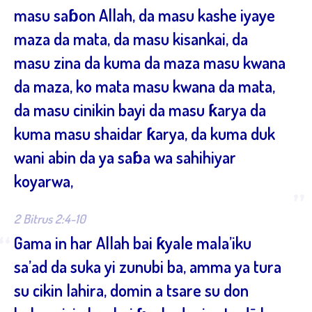
masu saɓon Allah, da masu kashe iyaye
maza da mata, da masu kisankai, da
masu zina da kuma da maza masu kwana
da maza, ko mata masu kwana da mata,
da masu cinikin bayi da masu ƙarya da
kuma masu shaidar ƙarya, da kuma duk
wani abin da ya saɓa wa sahihiyar
koyarwa,
”
2 Bitrus 2:4-10
“
Gama in har Allah bai ƙyale mala’iku
sa’ad da suka yi zunubi ba, amma ya tura
su cikin lahira, domin a tsare su don