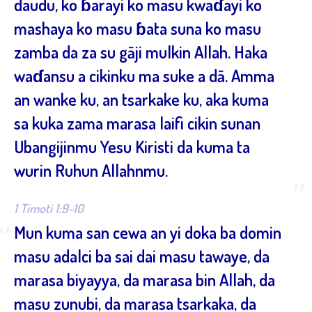
daudu, ko ɓarayi ko masu kwaɗayi ko
mashaya ko masu ɓata suna ko masu
zamba da za su gāji mulkin Allah. Haka
waɗansu a cikinku ma suke a dā. Amma
an wanke ku, an tsarkake ku, aka kuma
sa kuka zama marasa laifi cikin sunan
Ubangijinmu Yesu Kiristi da kuma ta
wurin Ruhun Allahnmu.
”
1 Timoti 1:9-10
“
Mun kuma san cewa an yi doka ba domin
masu adalci ba sai dai masu tawaye, da
marasa biyayya, da marasa bin Allah, da
masu zunubi, da marasa tsarkaka, da