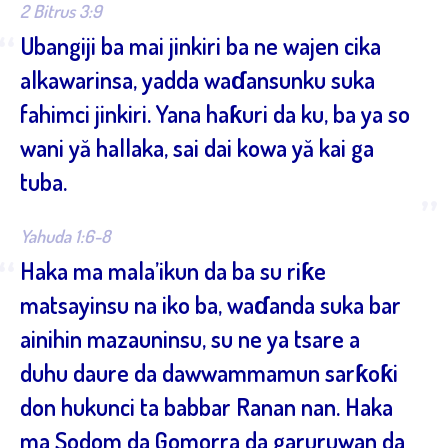
2 Bitrus 3:9
“
Ubangiji ba mai jinkiri ba ne wajen cika
alkawarinsa, yadda waɗansunku suka
fahimci jinkiri. Yana haƙuri da ku, ba ya so
wani yă hallaka, sai dai kowa yă kai ga
tuba.
”
Yahuda 1:6-8
“
Haka ma mala’ikun da ba su riƙe
matsayinsu na iko ba, waɗanda suka bar
ainihin mazauninsu, su ne ya tsare a
duhu daure da dawwammamun sarƙoƙi
don hukunci ta babbar Ranan nan. Haka
ma Sodom da Gomorra da garuruwan da