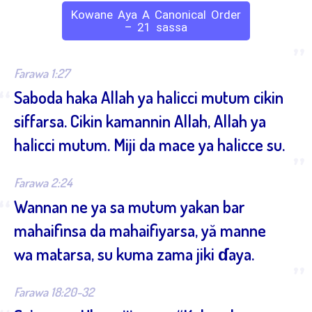
Kowane Aya A Canonical Order
– 21 sassa
”
Farawa 1:27
“
Saboda haka Allah ya halicci mutum cikin
siffarsa. Cikin kamannin Allah, Allah ya
halicci mutum. Miji da mace ya halicce su.
”
Farawa 2:24
“
Wannan ne ya sa mutum yakan bar
mahaifinsa da mahaifiyarsa, yă manne
wa matarsa, su kuma zama jiki ɗaya.
”
Farawa 18:20-32