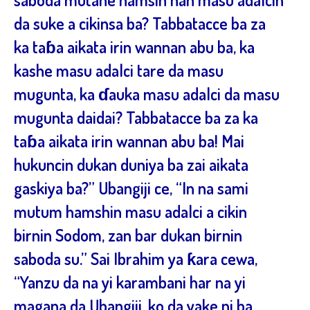
da suke a cikinsa ba? Tabbatacce ba za
ka taɓa aikata irin wannan abu ba, ka
kashe masu adalci tare da masu
mugunta, ka ɗauka masu adalci da masu
mugunta daidai? Tabbatacce ba za ka
taɓa aikata irin wannan abu ba! Mai
hukuncin dukan duniya ba zai aikata
gaskiya ba?” Ubangiji ce, “In na sami
mutum hamshin masu adalci a cikin
birnin Sodom, zan bar dukan birnin
saboda su.” Sai Ibrahim ya ƙara cewa,
“Yanzu da na yi karambani har na yi
magana da Ubangiji, ko da yake ni ba