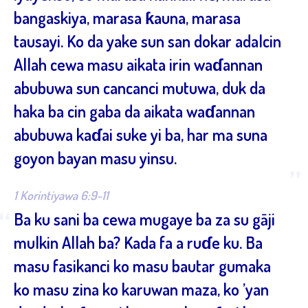
bangaskiya, marasa ƙauna, marasa
tausayi. Ko da yake sun san dokar adalcin
Allah cewa masu aikata irin waɗannan
abubuwa sun cancanci mutuwa, duk da
haka ba cin gaba da aikata waɗannan
abubuwa kaɗai suke yi ba, har ma suna
goyon bayan masu yinsu.
”
1 Korintiyawa 6:9-11
“
Ba ku sani ba cewa mugaye ba za su gāji
mulkin Allah ba? Kada fa a ruɗe ku. Ba
masu fasikanci ko masu bautar gumaka
ko masu zina ko karuwan maza, ko ’yan