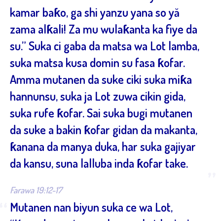
kamar baƙo, ga shi yanzu yana so yă
zama alƙali! Za mu wulaƙanta ka fiye da
su.” Suka ci gaba da matsa wa Lot lamba,
suka matsa kusa domin su fasa ƙofar.
Amma mutanen da suke ciki suka miƙa
hannunsu, suka ja Lot zuwa cikin gida,
suka rufe ƙofar. Sai suka bugi mutanen
da suke a bakin ƙofar gidan da makanta,
ƙanana da manya duka, har suka gajiyar
da kansu, suna lalluba inda ƙofar take.
”
Farawa 19:12-17
“
Mutanen nan biyun suka ce wa Lot,