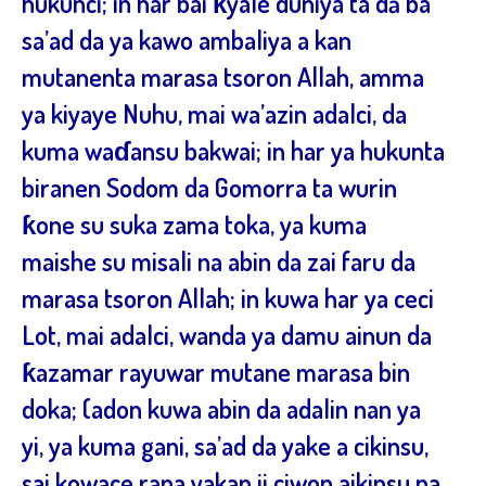
hukunci; in har bai ƙyale duniya ta dā ba
sa’ad da ya kawo ambaliya a kan
mutanenta marasa tsoron Allah, amma
ya kiyaye Nuhu, mai wa’azin adalci, da
kuma waɗansu bakwai; in har ya hukunta
biranen Sodom da Gomorra ta wurin
ƙone su suka zama toka, ya kuma
maishe su misali na abin da zai faru da
marasa tsoron Allah; in kuwa har ya ceci
Lot, mai adalci, wanda ya damu ainun da
ƙazamar rayuwar mutane marasa bin
doka; (adon kuwa abin da adalin nan ya
yi, ya kuma gani, sa’ad da yake a cikinsu,
sai kowace rana yakan ji ciwon aikinsu na