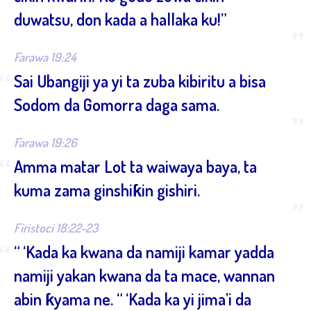
duwatsu, don kada a hallaka ku!”
”
Farawa 19:24
“
Sai Ubangiji ya yi ta zuba kibiritu a bisa
Sodom da Gomorra daga sama.
”
Farawa 19:26
“
Amma matar Lot ta waiwaya baya, ta
kuma zama ginshiƙin gishiri.
”
Firistoci 18:22-23
“
“ ‘Kada ka kwana da namiji kamar yadda
namiji yakan kwana da ta mace, wannan
abin ƙyama ne. “ ‘Kada ka yi jima’i da