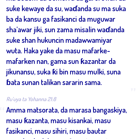
suke kewaye da su, waɗanda su ma suka
ba da kansu ga fasikanci da muguwar
sha’awar jiki, sun zama misalin waɗanda
suke shan hukuncin madawwamiyar
wuta. Haka yake da masu mafarke-
mafarken nan, gama sun ƙazantar da
jikunansu, suka ƙi bin masu mulki, suna
ɓata sunan talikan sararin sama.
”
Ru’uya ta Yohanna 21:8
“
Amma matsorata, da marasa bangaskiya,
masu ƙazanta, masu kisankai, masu
fasikanci, masu sihiri, masu bautar