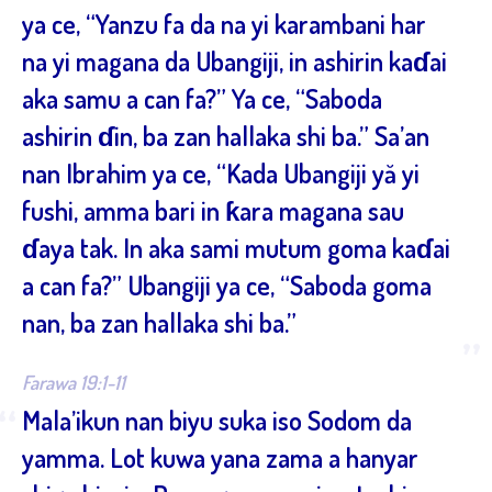
ya ce, “Yanzu fa da na yi karambani har
na yi magana da Ubangiji, in ashirin kaɗai
aka samu a can fa?” Ya ce, “Saboda
ashirin ɗin, ba zan hallaka shi ba.” Sa’an
nan Ibrahim ya ce, “Kada Ubangiji yă yi
fushi, amma bari in ƙara magana sau
ɗaya tak. In aka sami mutum goma kaɗai
a can fa?” Ubangiji ya ce, “Saboda goma
nan, ba zan hallaka shi ba.”
”
Farawa 19:1-11
“
Mala’ikun nan biyu suka iso Sodom da
yamma. Lot kuwa yana zama a hanyar