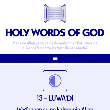
Mene ne Allah ya ce game da muhimman batutuwa da
suka shafi inda za ku ciyar da har abada?
13 – LUWAƊI
Waɗannan su ne kalmomin Allah