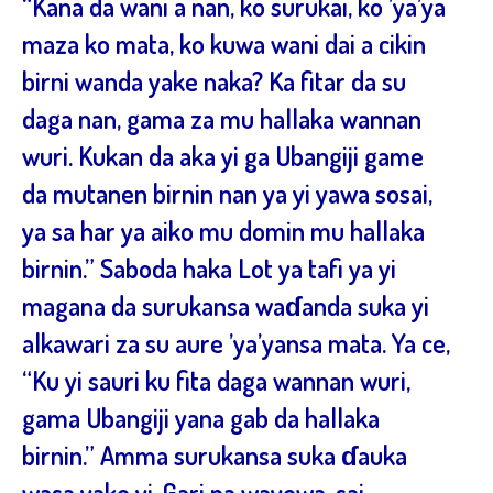
“Kana da wani a nan, ko surukai, ko ’ya’ya
maza ko mata, ko kuwa wani dai a cikin
birni wanda yake naka? Ka fitar da su
daga nan, gama za mu hallaka wannan
wuri. Kukan da aka yi ga Ubangiji game
da mutanen birnin nan ya yi yawa sosai,
ya sa har ya aiko mu domin mu hallaka
birnin.” Saboda haka Lot ya tafi ya yi
magana da surukansa waɗanda suka yi
alkawari za su aure ’ya’yansa mata. Ya ce,
“Ku yi sauri ku fita daga wannan wuri,
gama Ubangiji yana gab da hallaka
birnin.” Amma surukansa suka ɗauka
wasa yake yi. Gari na wayewa, sai