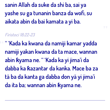
sanin Allah da suke da shi ba, sai ya
yashe su ga tunanin banza da wofi, su
aikata abin da bai kamata a yi ba.
”
Firistoci 18:22-23
“
“ ‘Kada ka kwana da namiji kamar yadda
namiji yakan kwana da ta mace, wannan
abin ƙyama ne. “ ‘Kada ka yi jima’i da
dabba ka ƙazantar da kanka. Mace ba za
tă ba da kanta ga dabba don yă yi jima’i
da ita ba; wannan abin ƙyama ne.