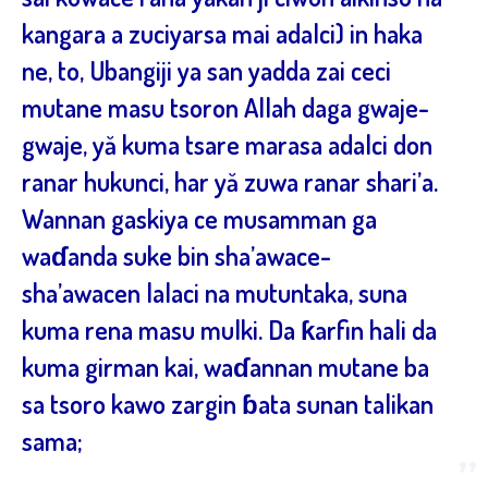
kangara a zuciyarsa mai adalci) in haka
ne, to, Ubangiji ya san yadda zai ceci
mutane masu tsoron Allah daga gwaje-
gwaje, yă kuma tsare marasa adalci don
ranar hukunci, har yă zuwa ranar shari’a.
Wannan gaskiya ce musamman ga
waɗanda suke bin sha’awace-
sha’awacen lalaci na mutuntaka, suna
kuma rena masu mulki. Da ƙarfin hali da
kuma girman kai, waɗannan mutane ba
sa tsoro kawo zargin ɓata sunan talikan
sama;
”