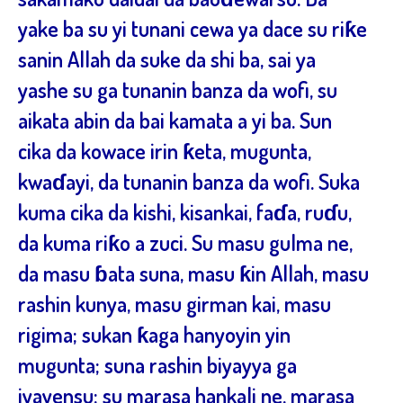
yake ba su yi tunani cewa ya dace su riƙe
sanin Allah da suke da shi ba, sai ya
yashe su ga tunanin banza da wofi, su
aikata abin da bai kamata a yi ba. Sun
cika da kowace irin ƙeta, mugunta,
kwaɗayi, da tunanin banza da wofi. Suka
kuma cika da kishi, kisankai, faɗa, ruɗu,
da kuma riƙo a zuci. Su masu gulma ne,
da masu ɓata suna, masu ƙin Allah, masu
rashin kunya, masu girman kai, masu
rigima; sukan ƙaga hanyoyin yin
mugunta; suna rashin biyayya ga
iyayensu; su marasa hankali ne, marasa