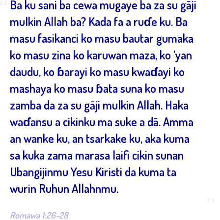
“
Ba ku sani ba cewa mugaye ba za su gāji
mulkin Allah ba? Kada fa a ruɗe ku. Ba
masu fasikanci ko masu bautar gumaka
ko masu zina ko karuwan maza, ko ’yan
daudu, ko ɓarayi ko masu kwaɗayi ko
mashaya ko masu ɓata suna ko masu
zamba da za su gāji mulkin Allah. Haka
waɗansu a cikinku ma suke a dā. Amma
an wanke ku, an tsarkake ku, aka kuma
sa kuka zama marasa laifi cikin sunan
Ubangijinmu Yesu Kiristi da kuma ta
wurin Ruhun Allahnmu.
”
Romawa 1:26-28