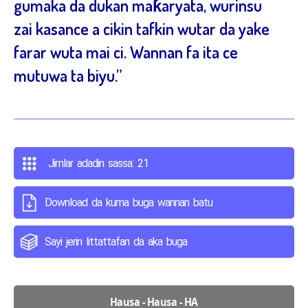
gumaka da dukan maƙaryata, wurinsu
zai kasance a cikin tafkin wutar da yake
farar wuta mai ci. Wannan fa ita ce
mutuwa ta biyu.”
Jimlar adadin sassa: 21
Download da kuma buga wannan batu
Sayi jerin littattafan da aka buga
Hausa - Hausa - HA