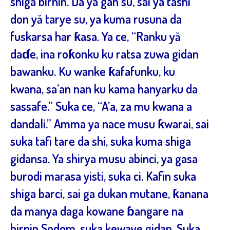
shiga birnin. Da ya gan su, sai ya tashi
don yă tarye su, ya kuma rusuna da
fuskarsa har ƙasa. Ya ce, “Ranku yă
daɗe, ina roƙonku ku ratsa zuwa gidan
bawanku. Ku wanke ƙafafunku, ku
kwana, sa’an nan ku kama hanyarku da
sassafe.” Suka ce, “A’a, za mu kwana a
dandali.” Amma ya nace musu ƙwarai, sai
suka tafi tare da shi, suka kuma shiga
gidansa. Ya shirya musu abinci, ya gasa
burodi marasa yisti, suka ci. Kafin suka
shiga barci, sai ga dukan mutane, ƙanana
da manya daga kowane ɓangare na
birnin Sodom, suka kewaye gidan. Suka