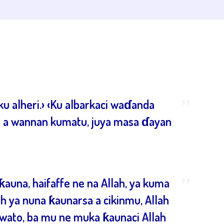
”
u alheri.› ‹Ku albarkaci waɗanda
ka a wannan kumatu, juya masa ɗayan
”
auna, haifaffe ne na Allah, ya kuma
ah ya nuna ƙaunarsa a cikinmu, Allah
 wato, ba mu ne muka ƙaunaci Allah