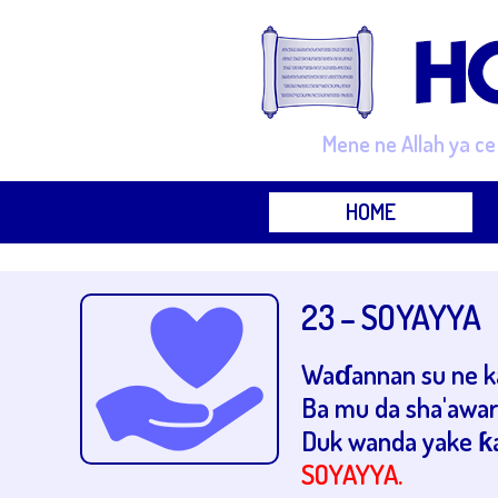
Mene ne Allah ya c
HOME
23 – SOYAYYA
Waɗannan su ne k
Ba mu da sha'awa
Duk wanda yake ƙau
SOYAYYA.