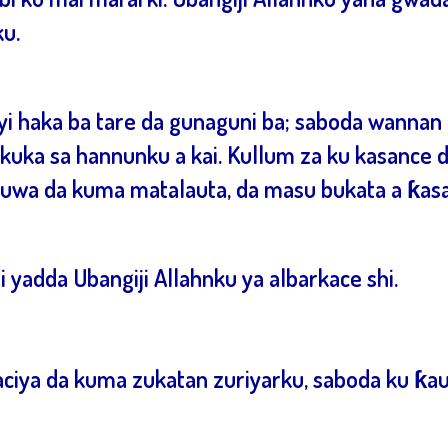
u.
yi haka ba tare da gunaguni ba; saboda wannan f
 kuka sa hannunku a kai. Kullum za ku kasance 
’uwa da kuma matalauta, da masu bukata a ƙasa
yadda Ubangiji Allahnku ya albarkace shi.
kaciya da kuma zukatan zuriyarku, saboda ku ƙa