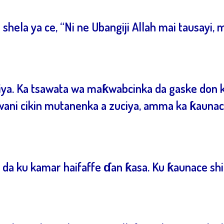
hela ya ce, “Ni ne Ubangiji Allah mai tausayi, mai
iya. Ka tsawata wa maƙwabcinka da gaske don ka
e wani cikin mutanenka a zuciya, amma ka ƙauna
 da ku kamar haifaffe ɗan ƙasa. Ku ƙaunace sh