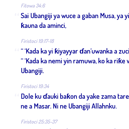
Fitowa 34:6
“
Sai Ubangiji ya wuce a gaban Musa, ya yi s
ƙauna da aminci,
Firistoci 19:17-18
“
“ ‘Kada ka yi ƙiyayyar ɗan’uwanka a zuc
“ ‘Kada ka nemi yin ramuwa, ko ka riƙ
Ubangiji.
Firistoci 19:34
“
Dole ku ɗauki baƙon da yake zama tare
ne a Masar. Ni ne Ubangiji Allahnku.
Firistoci 25:35-37