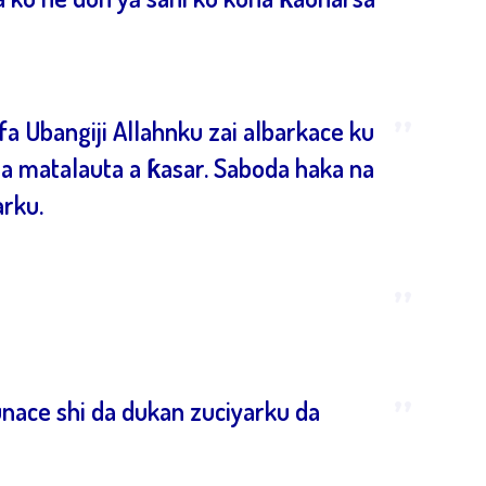
”
”
a Ubangiji Allahnku zai albarkace ku
da matalauta a ƙasar. Saboda haka na
rku.
”
”
unace shi da dukan zuciyarku da