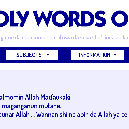
e game da muhimman batutuwa da suka shafi inda za ku 
SUBJECTS
INFORMATION
almomin Allah Maɗaukaki.
r maganganun mutane.
nar Allah ... Wannan shi ne abin da Allah ya ce