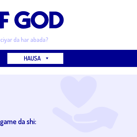
ciyar da har abada?
HAUSA
 game da shi: