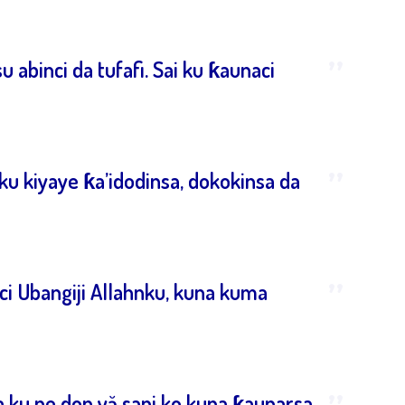
”
abinci da tufafi. Sai ku ƙaunaci
”
ku kiyaye ƙa’idodinsa, dokokinsa da
”
ci Ubangiji Allahnku, kuna kuma
 ku ne don yă sani ko kuna ƙaunarsa