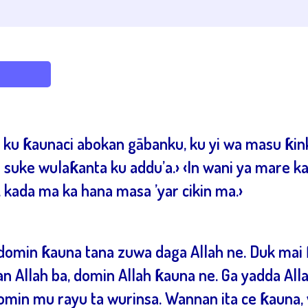
, ku ƙaunaci abokan gābanku, ku yi wa masu ƙink
 suke wulaƙanta ku addu’a.› ‹In wani ya mare 
 kada ma ka hana masa ’yar cikin ma.›
domin ƙauna tana zuwa daga Allah ne. Duk mai ƙ
an Allah ba, domin Allah ƙauna ne. Ga yadda All
omin mu rayu ta wurinsa. Wannan ita ce ƙauna,