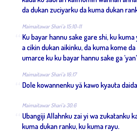
“
da dukan zuciyarku da kuma dukan rank
Maimaitawar Shari’a 15:10-11
“
Ku bayar hannu sake gare shi, ku kuma 
a cikin dukan aikinku, da kuma kome da
umarce ku ku bayar hannu sake ga ’yan
Maimaitawar Shari’a 16:17
“
Dole kowannenku yă kawo kyauta daidai 
Maimaitawar Shari’a 30:6
“
Ubangiji Allahnku zai yi wa zukatanku 
kuma dukan ranku, ku kuma rayu.