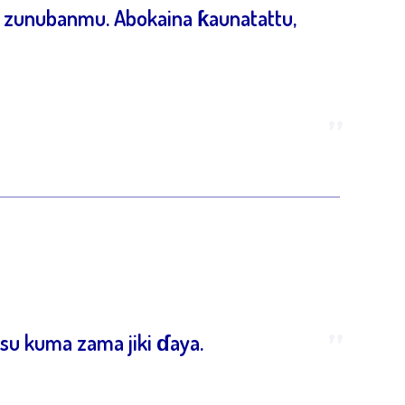
da zunubanmu. Abokaina ƙaunatattu,
”
”
su kuma zama jiki ɗaya.