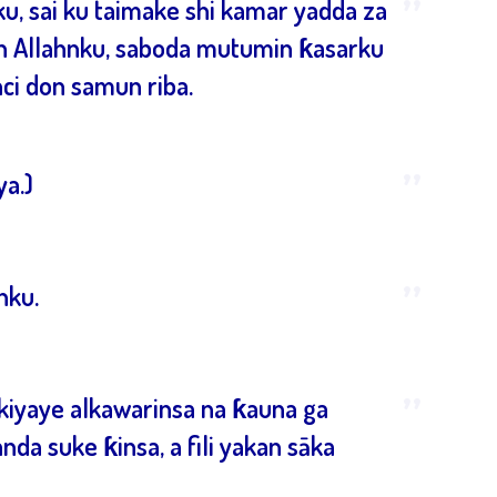
”
nku, sai ku taimake shi kamar yadda za
oron Allahnku, saboda mutumin ƙasarku
nci don samun riba.
”
ya.)
”
nku.
”
a kiyaye alkawarinsa na ƙauna ga
 suke ƙinsa, a fili yakan sāka