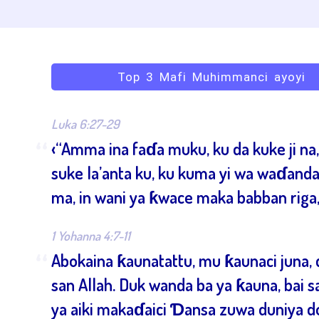
Top 3 Mafi Muhimmanci ayoyi
Luka 6:27-29
“
‹“Amma ina faɗa muku, ku da kuke ji na
suke la’anta ku, ku kuma yi wa waɗanda
ma, in wani ya ƙwace maka babban riga,
1 Yohanna 4:7-11
“
Abokaina ƙaunatattu, mu ƙaunaci juna, 
san Allah. Duk wanda ba ya ƙauna, bai s
ya aiki makaɗaici Ɗansa zuwa duniya d