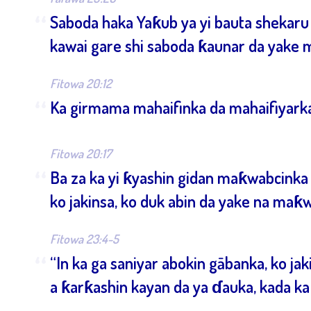
“
Saboda haka Yaƙub ya yi bauta shekaru
kawai gare shi saboda ƙaunar da yake 
Fitowa 20:12
“
Ka girmama mahaifinka da mahaifiyarka, 
Fitowa 20:17
“
Ba za ka yi ƙyashin gidan maƙwabcinka 
ko jakinsa, ko duk abin da yake na maƙw
Fitowa 23:4-5
“
“In ka ga saniyar abokin gābanka, ko jak
a ƙarƙashin kayan da ya ɗauka, kada ka b