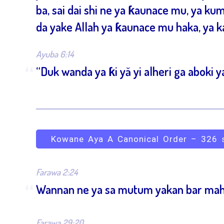
ba, sai dai shi ne ya ƙaunace mu, ya 
da yake Allah ya ƙaunace mu haka, ya 
Ayuba 6:14
“
“Duk wanda ya ƙi yă yi alheri ga aboki 
Kowane Aya A Canonical Order – 326 
Farawa 2:24
“
Wannan ne ya sa mutum yakan bar mahai
Farawa 29:20