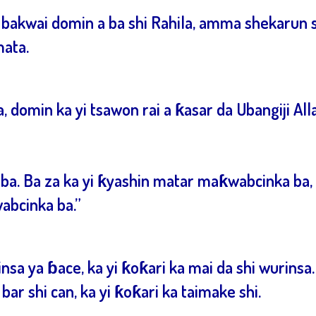
 bakwai domin a ba shi Rahila, amma shekarun
mata.
domin ka yi tsawon rai a ƙasar da Ubangiji All
ba. Ba za ka yi ƙyashin matar maƙwabcinka ba, 
abcinka ba.”
insa ya ɓace, ka yi ƙoƙari ka mai da shi wurinsa.
ar shi can, ka yi ƙoƙari ka taimake shi.