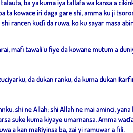
talauta, ba ya kuma iya tallafa wa kansa a ciki
riba ta kowace iri daga gare shi, amma ku ji ts
a shi rancen kuɗi da ruwa, ko ku sayar masa abi
ai, mafi tawali’u fiye da kowane mutum a duni
zuciyarku, da dukan ranku, da kuma dukan ƙarfi
hnku, shi ne Allah; shi Allah ne mai aminci, yan
rsa suke kuma kiyaye umarnansa. Amma waɗanda
muwa a kan maƙiyinsa ba, zai yi ramuwar a fili.