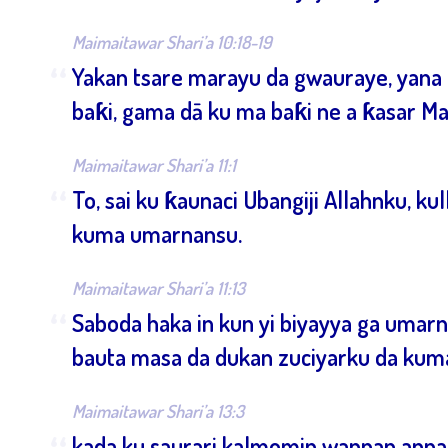
Maimaitawar Shari’a 10:18-19
“
Yakan tsare marayu da gwauraye, yana ƙa
baƙi, gama dā ku ma baƙi ne a ƙasar Ma
Maimaitawar Shari’a 11:1
“
To, sai ku ƙaunaci Ubangiji Allahnku, k
kuma umarnansu.
Maimaitawar Shari’a 11:13
“
Saboda haka in kun yi biyayya ga umarn
bauta masa da dukan zuciyarku da kum
Maimaitawar Shari’a 13:3
kada ku saurari kalmomin wannan annab