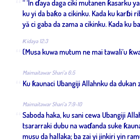
“
“ ‘In ɗaya daga ciki mutanen ƙasarku ya 
ku yi da baƙo a cikinku. Kada ku karɓi 
yă ci gaba da zama a cikinku. Kada ku b
Ƙidaya 12:3
“
(Musa kuwa mutum ne mai tawali’u ƙwar
Maimaitawar Shari’a 6:5
“
Ku ƙaunaci Ubangiji Allahnku da dukan 
Maimaitawar Shari’a 7:9-10
“
Saboda haka, ku sani cewa Ubangiji Alla
tsararraki dubu na waɗanda suke ƙauna
musu da hallaka; ba zai yi jinkiri yin ra