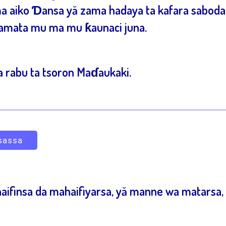
kuma aiko Ɗansa yă zama hadaya ta kafara sabo
kamata mu ma mu ƙaunaci juna.
ya rabu ta tsoron Maɗaukaki.
sassa
finsa da mahaifiyarsa, yă manne wa matarsa, 