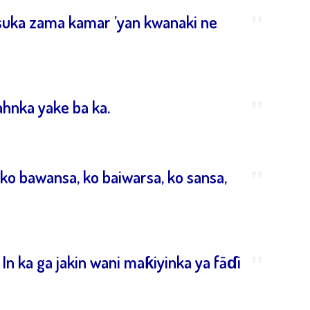
”
 suka zama kamar ’yan kwanaki ne
”
ahnka yake ba ka.
”
ko bawansa, ko baiwarsa, ko sansa,
”
 In ka ga jakin wani maƙiyinka ya fāɗi